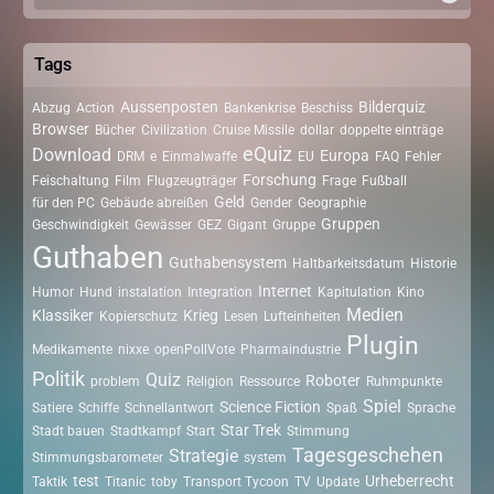
Tags
Aussenposten
Bilderquiz
Abzug
Action
Bankenkrise
Beschiss
Browser
Bücher
Civilization
Cruise Missile
dollar
doppelte einträge
eQuiz
Download
Europa
DRM
e
Einmalwaffe
EU
FAQ
Fehler
Forschung
Feischaltung
Film
Flugzeugträger
Frage
Fußball
Geld
für den PC
Gebäude abreißen
Gender
Geographie
Gruppen
Geschwindigkeit
Gewässer
GEZ
Gigant
Gruppe
Guthaben
Guthabensystem
Haltbarkeitsdatum
Historie
Internet
Humor
Hund
instalation
Integration
Kapitulation
Kino
Medien
Klassiker
Krieg
Kopierschutz
Lesen
Lufteinheiten
Plugin
Medikamente
nixxe
openPollVote
Pharmaindustrie
Politik
Quiz
Roboter
problem
Religion
Ressource
Ruhmpunkte
Spiel
Science Fiction
Satiere
Schiffe
Schnellantwort
Spaß
Sprache
Star Trek
Stadt bauen
Stadtkampf
Start
Stimmung
Tagesgeschehen
Strategie
Stimmungsbarometer
system
test
Urheberrecht
Taktik
Titanic
toby
Transport Tycoon
TV
Update