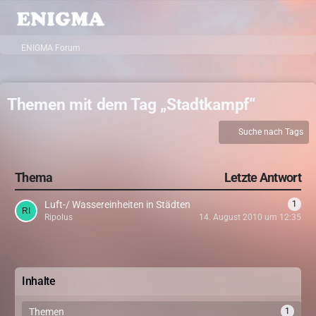
ENIGMA Forum
Themen mit dem Tag „Stadtkampf“
Suche nach Tags
Thema
Letzte Antwort
Luft-/ Wassereinheiten in Städten
1
Ripolus
14. August 2010 um 12:35
Inhalte
Themen
1