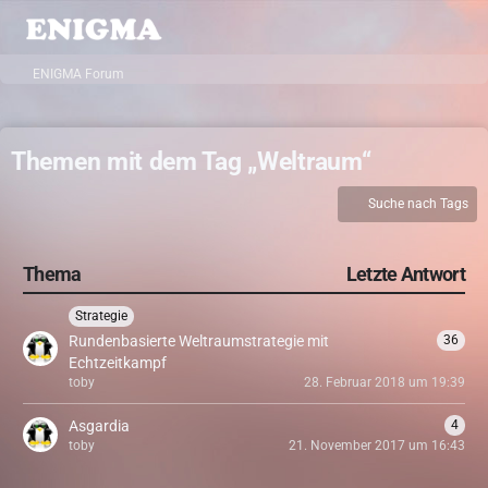
ENIGMA Forum
Themen mit dem Tag „Weltraum“
Suche nach Tags
Thema
Letzte Antwort
Strategie
Rundenbasierte Weltraumstrategie mit
36
Echtzeitkampf
toby
28. Februar 2018 um 19:39
Asgardia
4
toby
21. November 2017 um 16:43