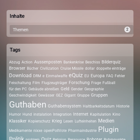
Inhalte
Themen
2
Tags
Aussenposten
Bilderquiz
Abzug
Action
Bankenkrise
Beschiss
Browser
Bücher
Civilization
Cruise Missile
dollar
doppelte einträge
eQuiz
Download
Europa
DRM
e
Einmalwaffe
EU
FAQ
Fehler
Forschung
Feischaltung
Film
Flugzeugträger
Frage
Fußball
Geld
für den PC
Gebäude abreißen
Gender
Geographie
Gruppen
Geschwindigkeit
Gewässer
GEZ
Gigant
Gruppe
Guthaben
Guthabensystem
Haltbarkeitsdatum
Historie
Internet
Humor
Hund
instalation
Integration
Kapitulation
Kino
Medien
Klassiker
Krieg
Kopierschutz
Lesen
Lufteinheiten
Plugin
Medikamente
nixxe
openPollVote
Pharmaindustrie
Politik
Quiz
Roboter
problem
Religion
Ressource
Ruhmpunkte