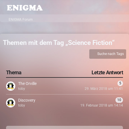
ENIGMA Forum
Themen mit dem Tag „Science Fiction“
Suche nach Tags
Thema
Letzte Antwort
The Orville
5
toby
29. März 2018 um 11:41
Discovery
10
toby
19. Februar 2018 um 14:14