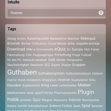
Inhalte
Themen
2
Tags
Aussenposten
Bilderquiz
Abzug
Action
Bankenkrise
Beschiss
Browser
Bücher
Civilization
Cruise Missile
dollar
doppelte einträge
eQuiz
Download
Europa
DRM
e
Einmalwaffe
EU
FAQ
Fehler
Forschung
Feischaltung
Film
Flugzeugträger
Frage
Fußball
Geld
für den PC
Gebäude abreißen
Gender
Geographie
Gruppen
Geschwindigkeit
Gewässer
GEZ
Gigant
Gruppe
Guthaben
Guthabensystem
Haltbarkeitsdatum
Historie
Internet
Humor
Hund
instalation
Integration
Kapitulation
Kino
Medien
Klassiker
Krieg
Kopierschutz
Lesen
Lufteinheiten
Plugin
Medikamente
nixxe
openPollVote
Pharmaindustrie
Politik
Quiz
Roboter
problem
Religion
Ressource
Ruhmpunkte
Spiel
Science Fiction
Satiere
Schiffe
Schnellantwort
Spaß
Sprache