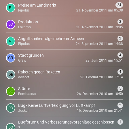
Preise am Landmarkt
24
Ripolus
21. November 2011 um 05:38
Produktion
2
Lokarno
20. November 2011 um 19:05
Angriffsreihenfolge mehrerer Armeen
2
Ripolus
24. September 2011 um 14:38
Stadt gründen
4
Graw
23. Juni 2011 um 15:51
Raketen gegen Raketen
4
delaort
28. Februar 2011 um 17:14
Städte
5
Bombastus
26. Dezember 2010 um 18:50
Bug - Keine Luftverteidigung vor Luftkampf
2
Joskun
16. Dezember 2010 um 21:41
Bugforum und Verbesserungsvorschläge geschlossen
1
?