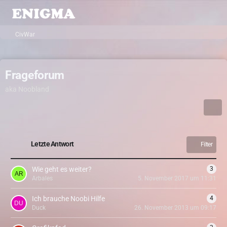
CivWar
Frageforum
aka Noobland
Letzte Antwort
Filter
Wie geht es weiter?
3
Arbales
5. November 2017 um 11:31
Ich brauche Noobi Hilfe
4
Duck
26. November 2013 um 09:17