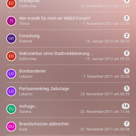
Grafikpfad
3
Edithcolea
25. November 2013 um 15:49
Wer erstellt für mich ein WBB3 Forum?
2
Timon
1. November 2012 um 12:39
Forschung
2
Grabner
15. Januar 2012 um 09:32
Rekrutierbar ohne Stadtverkleinerung ...
2
Edithcolea
15. Januar 2012 um 09:22
Bombardieren
5
Lokarno
7. Dezember 2011 um 20:30
Partisanenkrieg, Sabotage
5
Lokarno
23. November 2011 um 06:59
Anfrage...
14
Tunena
22. November 2011 um 17:56
Brandschatzen abbrechen
7
Duck
21. November 2011 um 06:08