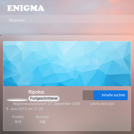
Mitglieder
Ripolus
Inhalte suchen
Fortgeschrittener
Registrierungsdatum
27. September 2009
Letzte Aktivität
8. Juni 2015 um 21:20
Punkte
Beiträge
915
158