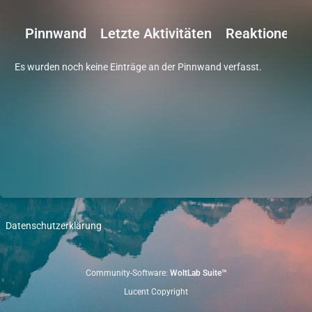
Pinnwand
Letzte Aktivitäten
Reaktionen
Es wurden noch keine Einträge an der Pinnwand verfasst.
Datenschutzerklärung
Community-Software:
WoltLab Suite™
Lucent Copyright