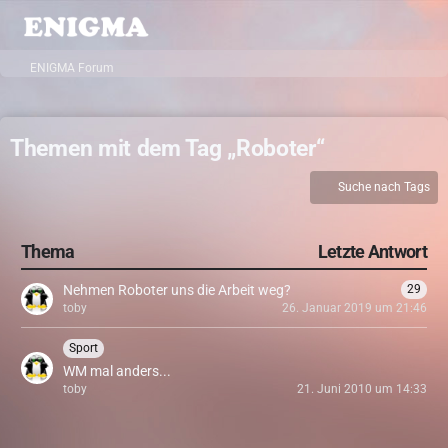
ENIGMA Forum
Themen mit dem Tag „Roboter“
Suche nach Tags
Thema
Letzte Antwort
Nehmen Roboter uns die Arbeit weg?
29
toby
26. Januar 2019 um 21:46
Sport
WM mal anders...
toby
21. Juni 2010 um 14:33