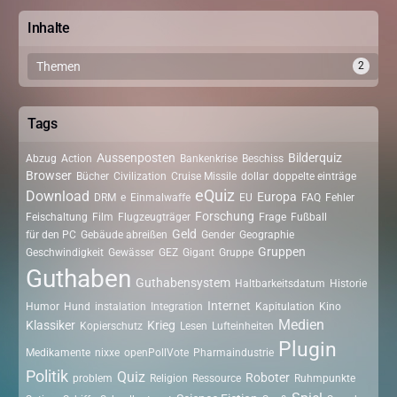
Inhalte
Themen
2
Tags
Aussenposten
Bilderquiz
Abzug
Action
Bankenkrise
Beschiss
Browser
Bücher
Civilization
Cruise Missile
dollar
doppelte einträge
eQuiz
Download
Europa
DRM
e
Einmalwaffe
EU
FAQ
Fehler
Forschung
Feischaltung
Film
Flugzeugträger
Frage
Fußball
Geld
für den PC
Gebäude abreißen
Gender
Geographie
Gruppen
Geschwindigkeit
Gewässer
GEZ
Gigant
Gruppe
Guthaben
Guthabensystem
Haltbarkeitsdatum
Historie
Internet
Humor
Hund
instalation
Integration
Kapitulation
Kino
Medien
Klassiker
Krieg
Kopierschutz
Lesen
Lufteinheiten
Plugin
Medikamente
nixxe
openPollVote
Pharmaindustrie
Politik
Quiz
Roboter
problem
Religion
Ressource
Ruhmpunkte