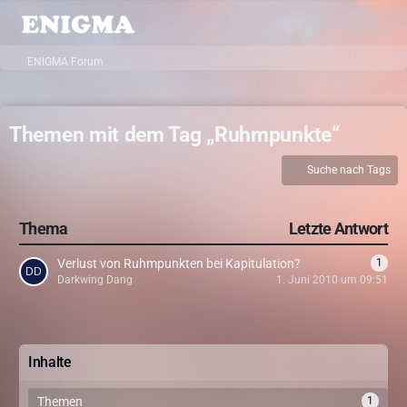
ENIGMA Forum
Themen mit dem Tag „Ruhmpunkte“
Suche nach Tags
Thema
Letzte Antwort
Verlust von Ruhmpunkten bei Kapitulation?
1
Darkwing Dang
1. Juni 2010 um 09:51
Inhalte
Themen
1