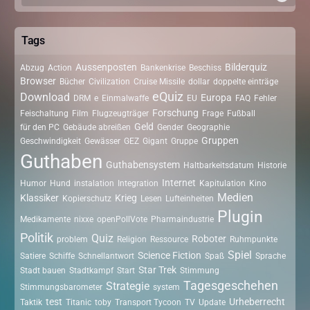
Tags
Aussenposten
Bilderquiz
Abzug
Action
Bankenkrise
Beschiss
Browser
Bücher
Civilization
Cruise Missile
dollar
doppelte einträge
eQuiz
Download
Europa
DRM
e
Einmalwaffe
EU
FAQ
Fehler
Forschung
Feischaltung
Film
Flugzeugträger
Frage
Fußball
Geld
für den PC
Gebäude abreißen
Gender
Geographie
Gruppen
Geschwindigkeit
Gewässer
GEZ
Gigant
Gruppe
Guthaben
Guthabensystem
Haltbarkeitsdatum
Historie
Internet
Humor
Hund
instalation
Integration
Kapitulation
Kino
Medien
Klassiker
Krieg
Kopierschutz
Lesen
Lufteinheiten
Plugin
Medikamente
nixxe
openPollVote
Pharmaindustrie
Politik
Quiz
Roboter
problem
Religion
Ressource
Ruhmpunkte
Spiel
Science Fiction
Satiere
Schiffe
Schnellantwort
Spaß
Sprache
Star Trek
Stadt bauen
Stadtkampf
Start
Stimmung
Tagesgeschehen
Strategie
Stimmungsbarometer
system
test
Urheberrecht
Taktik
Titanic
toby
Transport Tycoon
TV
Update