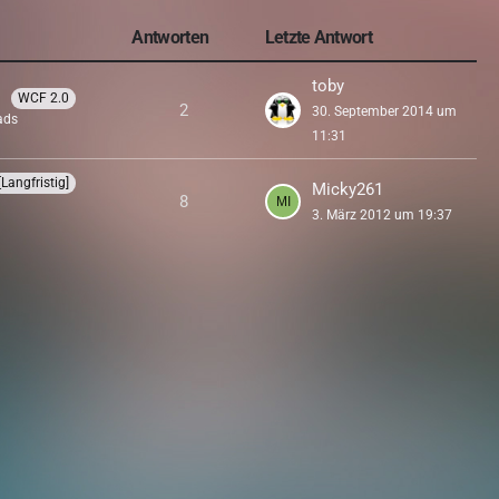
Antworten
Letzte Antwort
toby
WCF 2.0
2
30. September 2014 um
ads
11:31
[Langfristig]
Micky261
8
3. März 2012 um 19:37