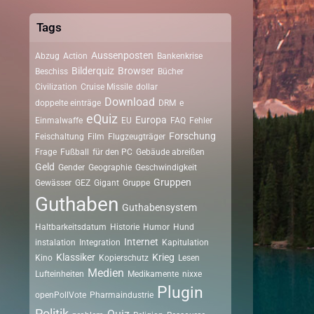
Tags
Aussenposten
Abzug
Action
Bankenkrise
Bilderquiz
Browser
Beschiss
Bücher
Civilization
Cruise Missile
dollar
Download
doppelte einträge
DRM
e
eQuiz
Europa
Einmalwaffe
EU
FAQ
Fehler
Forschung
Feischaltung
Film
Flugzeugträger
Frage
Fußball
für den PC
Gebäude abreißen
Geld
Gender
Geographie
Geschwindigkeit
Gruppen
Gewässer
GEZ
Gigant
Gruppe
Guthaben
Guthabensystem
Haltbarkeitsdatum
Historie
Humor
Hund
Internet
instalation
Integration
Kapitulation
Klassiker
Krieg
Kino
Kopierschutz
Lesen
Medien
Lufteinheiten
Medikamente
nixxe
Plugin
openPollVote
Pharmaindustrie
Politik