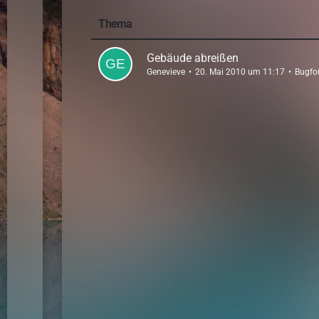
Thema
Gebäude abreißen
Genevieve
20. Mai 2010 um 11:17
Bugfo