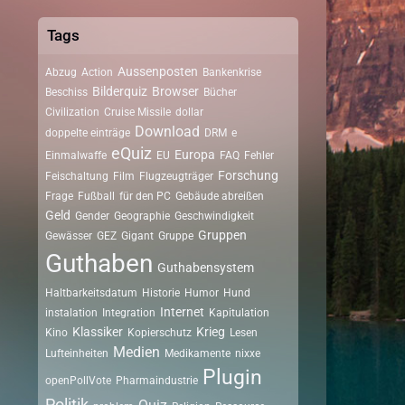
Tags
Aussenposten
Abzug
Action
Bankenkrise
Bilderquiz
Browser
Beschiss
Bücher
Civilization
Cruise Missile
dollar
Download
doppelte einträge
DRM
e
eQuiz
Europa
Einmalwaffe
EU
FAQ
Fehler
Forschung
Feischaltung
Film
Flugzeugträger
Frage
Fußball
für den PC
Gebäude abreißen
Geld
Gender
Geographie
Geschwindigkeit
Gruppen
Gewässer
GEZ
Gigant
Gruppe
Guthaben
Guthabensystem
Haltbarkeitsdatum
Historie
Humor
Hund
Internet
instalation
Integration
Kapitulation
Klassiker
Krieg
Kino
Kopierschutz
Lesen
Medien
Lufteinheiten
Medikamente
nixxe
Plugin
openPollVote
Pharmaindustrie
Politik