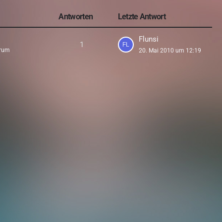
Antworten
Letzte Antwort
Flunsi
1
rum
20. Mai 2010 um 12:19