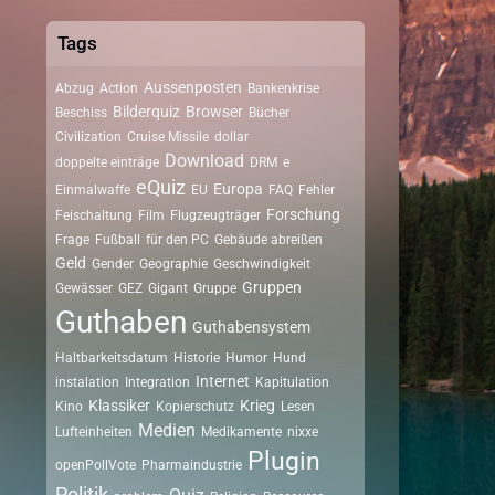
Tags
Aussenposten
Abzug
Action
Bankenkrise
Bilderquiz
Browser
Beschiss
Bücher
Civilization
Cruise Missile
dollar
Download
doppelte einträge
DRM
e
eQuiz
Europa
Einmalwaffe
EU
FAQ
Fehler
Forschung
Feischaltung
Film
Flugzeugträger
Frage
Fußball
für den PC
Gebäude abreißen
Geld
Gender
Geographie
Geschwindigkeit
Gruppen
Gewässer
GEZ
Gigant
Gruppe
Guthaben
Guthabensystem
Haltbarkeitsdatum
Historie
Humor
Hund
Internet
instalation
Integration
Kapitulation
Klassiker
Krieg
Kino
Kopierschutz
Lesen
Medien
Lufteinheiten
Medikamente
nixxe
Plugin
openPollVote
Pharmaindustrie
Politik