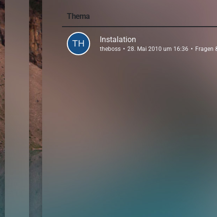
Thema
Instalation
theboss
28. Mai 2010 um 16:36
Fragen 