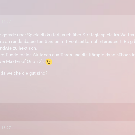
m 15:27
 gerade über Spiele diskutiert, auch über Strategiespiele im Weltra
s an rundenbasierten Spielen mit Echtzeitkampf interessiert. Es gibt
endwie zu hektisch.
 pro Runde meine Aktionen ausführen und die Kämpfe dann hübsch i
wie Master of Orion 2).
da welche die gut sind?
m 18:27