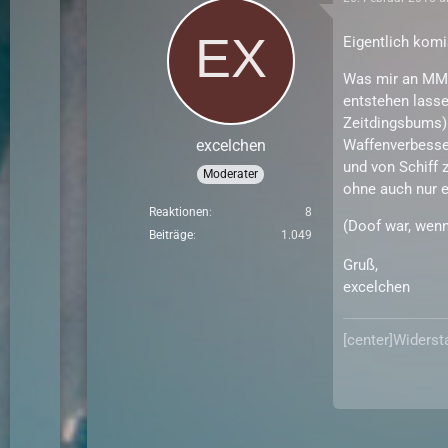
Eigentlich komi
Was mir an MMO2
entstehen lasse
Zeitdingsbums) 
excelchen
Waffenverbesser
und von Schiff 
Moderater
ohne auch nur 
Reaktionen
8
(Doof war, wen
Beiträge
1.049
Gruß,
excelchen
[center]Widers