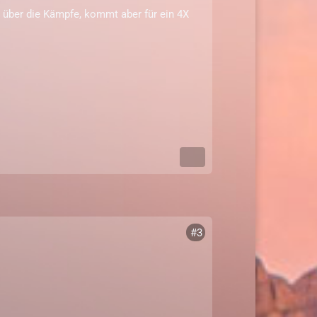
e über die Kämpfe, kommt aber für ein 4X
#3