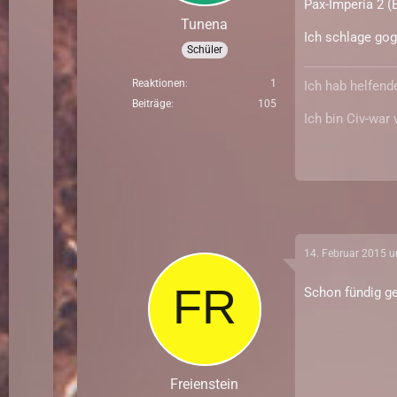
Pax-Imperia 2 (E
Tunena
Ich schlage gog
Schüler
Reaktionen
1
Ich hab helfende
Beiträge
105
Ich bin Civ-war 
14. Februar 2015 
Schon fündig ge
Freienstein