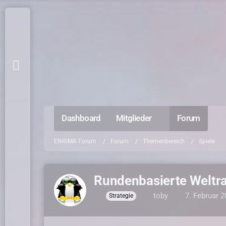
Dashboard
Mitglieder
Forum
ENIGMA Forum
Forum
Themenbereich
Spiele
Rundenbasierte Weltra
toby
7. Februar 
Strategie