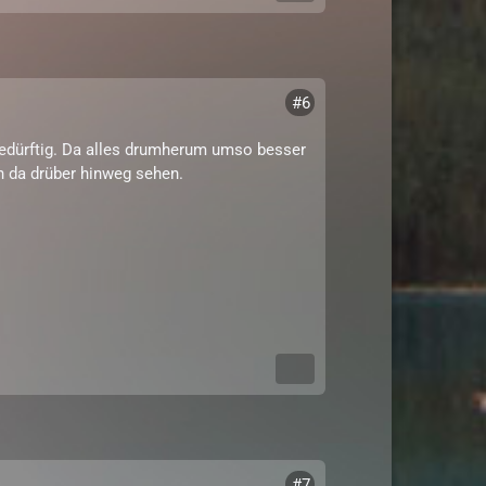
#6
edürftig. Da alles drumherum umso besser
n da drüber hinweg sehen.
#7