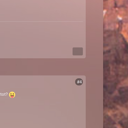
#4
 tot?