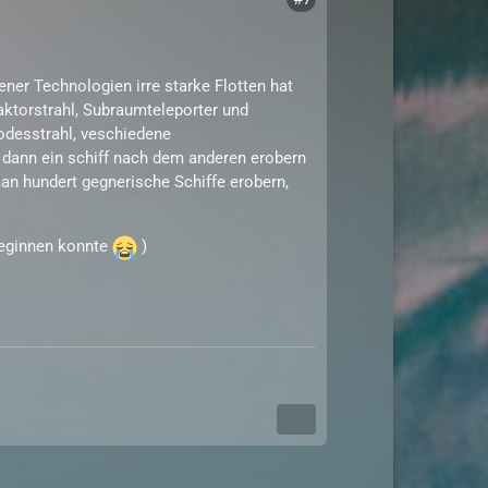
ner Technologien irre starke Flotten hat
aktorstrahl, Subraumteleporter und
odesstrahl, veschiedene
) dann ein schiff nach dem anderen erobern
man hundert gegnerische Schiffe erobern,
beginnen konnte
)