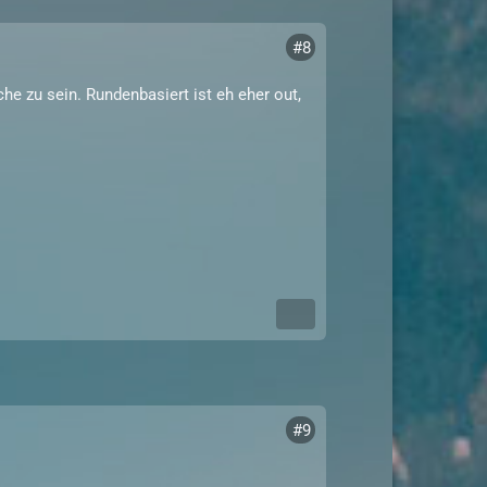
#8
che zu sein. Rundenbasiert ist eh eher out,
#9