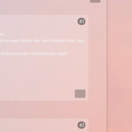
#1
um.
 ein paar Spiele die rein Echtzeit sind, das
n Echtzeit (oder meinetwegen auch
#2