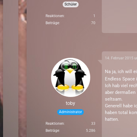
Schüler
Reaktionen
1
Beiträge
70
14. Februar 2015 
Na ja, ich will 
Endless Space i
Ich hab viel rec
aber dermaßen i
seltsam.
toby
Generell habe i
Administrator
haben total kom
hatten.
Reaktionen
33
Beiträge
5.286