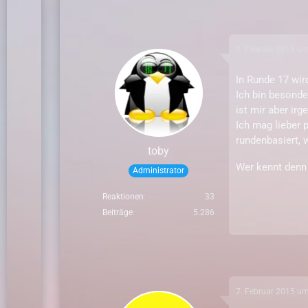
7. Februar 2015 u
In
Runde 17
wird
Ich bin besonder
ist mir aber irg
Ich mag lieber
rundenbasiert, 
toby
Wer kennt denn 
Administrator
Reaktionen
33
Beiträge
5.286
7. Februar 2015 u