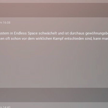
um 16:08
ystem in Endless Space schwächelt und ist durchaus gewöhnungsb
ten oft schon vor dem wirklichen Kampf entschieden sind, kann ma
um 14:40