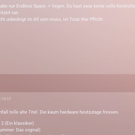
habe nur
Endless Space
liegen. Du hast zwar keine volle Kontroll
tzeit ran.
ht unbedingt im All sein muss, ist Total War Pflicht.
m 14:12
nfall tolle alte Titel. Die kaum hardware heutzutage fressen.
 2 (Ein klassiker)
nummer. Das orginal)