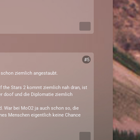
#5
 schon ziemlich angestaubt.
of the Stars 2 kommt ziemlich nah dran, ist
r doof und die Diplomatie ziemlich
nd. War bei MoO2 ja auch schon so, die
eines Menschen eigentlich keine Chance