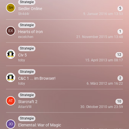
Strategie
Siedler Online
5
Sh4d4r
9. Januar 2016 um 13:53
Strategie
Hearts of Iron
1
excelchen
21. November 2015 um 13:48
Strategie
Civ 5
12
toby
15. April 2013 um 08:17
Strategie
C&C 1 ... im Browser!
2
toby
6. März 2012 um 16:22
Strategie
Starcraft 2
10
AtlanVIII
30. Oktober 2010 um 23:59
Strategie
Elemental: War of Magic