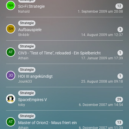
Sci-Fi Strategie
12
Nahald
1. September 2009 um 20:08
Strategie
Aufbauspiele
3
Sh4d4r
14. August 2009 um 12:37
Strategie
CIV3 - "Test of Time", reloaded - Ein Spielbericht
1
Athain
17. Januar 2009 um 17:39
Strategie
HOI III angekündigt
1
Jounk33
25. August 2008 um 09:18
Strategie
SpaceEmpires V
29
toby
6. Dezember 2007 um 14:54
Strategie
Master of Orion2 - Maus friert ein
13
Athain
6. Dezember 2007 um 11:39