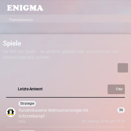
Themenbereich
Spiele
Die Welt der Spiele... ob am Brett gespielt oder am Computer, via
Internet oder solo daheim.
Letzte Antwort
Filter
Strategie
Rundenbasierte Weltraumstrategie mit
36
Echtzeitkampf
toby
28. Februar 2018 um 19:39