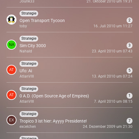
Jounk33
21. Oktober 2010 um 19:31
Strategie
Open Transport Tycoon
2
toby
16. Juli 2010 um 11:27
Strategie
Sim City 3000
3
Nahald
23. April 2010 um 07:43
Strategie
Ufo: Ai
5
AtlanVIII
13. April 2010 um 07:24
Strategie
0 A.D. (Open Source Age of Empires)
1
AtlanVIII
7. April 2010 um 08:15
Strategie
Tropico 3 ist hier: Ayyyy Presidente!
7
excelchen
24. Dezember 2009 um 21:30
Strategie