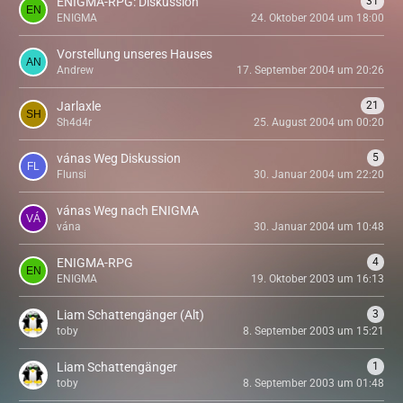
ENIGMA-RPG: Diskussion
31
ENIGMA
24. Oktober 2004 um 18:00
Vorstellung unseres Hauses
Andrew
17. September 2004 um 20:26
Jarlaxle
21
Sh4d4r
25. August 2004 um 00:20
vánas Weg Diskussion
5
Flunsi
30. Januar 2004 um 22:20
vánas Weg nach ENIGMA
vána
30. Januar 2004 um 10:48
ENIGMA-RPG
4
ENIGMA
19. Oktober 2003 um 16:13
Liam Schattengänger (Alt)
3
toby
8. September 2003 um 15:21
Liam Schattengänger
1
toby
8. September 2003 um 01:48