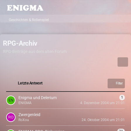
Geschichten & Rollenspiel
RPG-Archiv
RPG-Beiträge aus dem alten Forum
Letzte Antwort
Filter
Enigma und Delerium
1
ENIGMA
4. Dezember 2004 um 21:01
Zwergenleid
RoXou
24. Oktober 2004 um 21:01