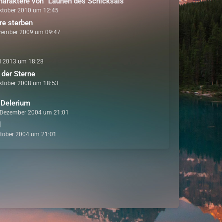
Charaktere von "Launen des Schicksals"
ktober 2010 um 12:45
e sterben
zember 2009 um 09:47
il 2013 um 18:28
 der Sterne
ktober 2008 um 18:53
 Delerium
 Dezember 2004 um 21:01
d
ktober 2004 um 21:01