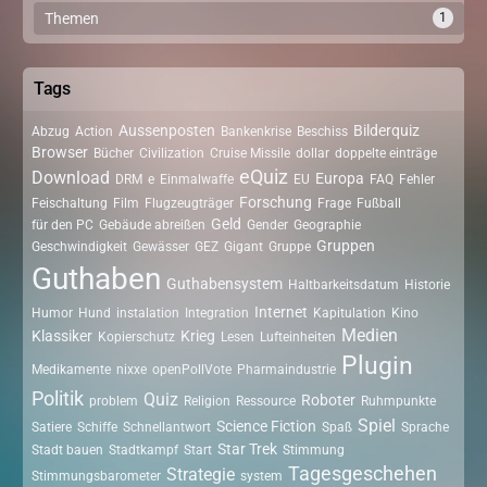
Themen
1
Tags
Aussenposten
Bilderquiz
Abzug
Action
Bankenkrise
Beschiss
Browser
Bücher
Civilization
Cruise Missile
dollar
doppelte einträge
eQuiz
Download
Europa
DRM
e
Einmalwaffe
EU
FAQ
Fehler
Forschung
Feischaltung
Film
Flugzeugträger
Frage
Fußball
Geld
für den PC
Gebäude abreißen
Gender
Geographie
Gruppen
Geschwindigkeit
Gewässer
GEZ
Gigant
Gruppe
Guthaben
Guthabensystem
Haltbarkeitsdatum
Historie
Internet
Humor
Hund
instalation
Integration
Kapitulation
Kino
Medien
Klassiker
Krieg
Kopierschutz
Lesen
Lufteinheiten
Plugin
Medikamente
nixxe
openPollVote
Pharmaindustrie
Politik
Quiz
Roboter
problem
Religion
Ressource
Ruhmpunkte
Spiel
Science Fiction
Satiere
Schiffe
Schnellantwort
Spaß
Sprache
Star Trek
Stadt bauen
Stadtkampf
Start
Stimmung
Tagesgeschehen
Strategie
Stimmungsbarometer
system