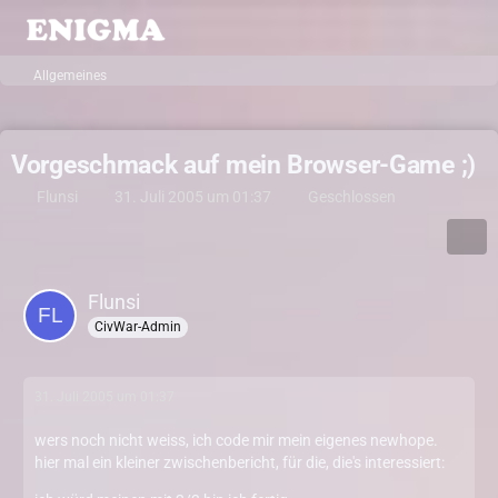
Allgemeines
Vorgeschmack auf mein Browser-Game ;)
Flunsi
31. Juli 2005 um 01:37
Geschlossen
Flunsi
CivWar-Admin
31. Juli 2005 um 01:37
wers noch nicht weiss, ich code mir mein eigenes newhope.
hier mal ein kleiner zwischenbericht, für die, die's interessiert: