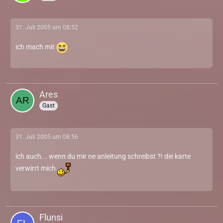
31. Juli 2005 um 08:52
ich mach mit
Ares
Gast
31. Juli 2005 um 08:56
ich auch... wenn du mir ne anleitung schreibst ?! die karte
verwirrt mich
Flunsi