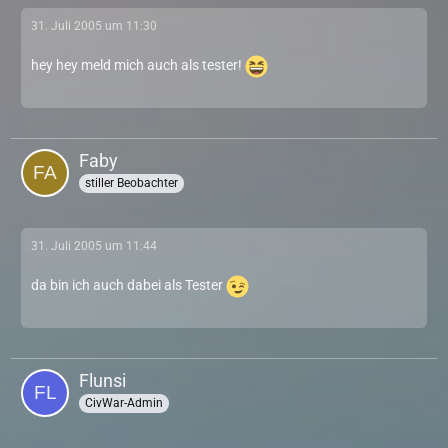
31. Juli 2005 um 11:30
hey hey meld mich auch als tester!
Faby
stiller Beobachter
31. Juli 2005 um 11:44
da bin ich auch dabei als Tester
Flunsi
CivWar-Admin