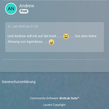
Andrew
Profi
31. Juli 2005 um 21:03
Und Andrew will mit auf die Insel ......
..... hat aber keine
Ahnung von irgendwas .....
Datenschutzerklärung
Community-Software:
WoltLab Suite™
Lucent Copyright