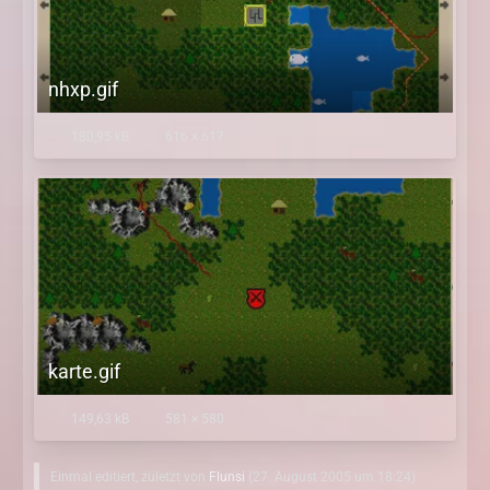
nhxp.gif
180,95 kB
616 × 617
karte.gif
149,63 kB
581 × 580
Einmal editiert, zuletzt von
Flunsi
(
27. August 2005 um 18:24
)