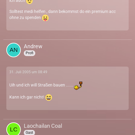
ich auch
Solltest medi helfen , dann bekommst do ein premium acc
ohne zu spenden
Andrew
Profi
31. Juli 2005 um 08:49
Uih und ich will Straßen bauen ......
Kann ich gar nicht!
Laochailan Coal
Gast