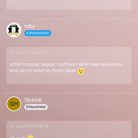
toby
Administrator
31. Juli 2005 um 06:11
WOW! Strassen, Wasser, Lauflinien? Nicht übel! Wenns Beta
wird, bin ich sofort als Tester dabei!
Sh4d4r
Erleuchteter
31. Juli 2005 um 06:58