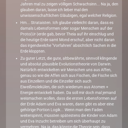
Jahren mal zu zeigen völligen Schwachsinn... Na ja, den
glauben daran, lasse ich lieber mal den
unwissenschaftlichen Gläubigen, egal welcher Religion.
Hm... Strataisten. Ich glaube vielleicht daran, dass es
damals Lebensformen oder sogar Menschen auf der
Proto(Ur-)erde gab, bevor Theia auf ihr einschlug und
die heutige Erde samt Mond erschuf, aber nicht daran
das irgendwelche "Vorfahren" absichtlich Sachen in die
Erde kloppten.
Zu guter Letzt, die gute, altbewährte, sinnvoll klingende
und absolut plausible Evolutionstheorie von Darwin.
Natürlich entwickelten wir Menschen uns aus Affen,
genau so wie die Affen sich aus Fischen, die Fische sich
aus Einzellern und die Einzeller sich auch
Eiweißmolekülen, die sich wiederum aus Atomen +
Energie entwickelt haben. Da soll mir doch mal jemand
weismachen wollen, dass die ersten Lebensformen auf
der Erde Adam und Eva waren, dann gibt es aber eine
gehörige Portion Logik... Wenn man den Faden
weiterspinnt, müssten spätestens die Kinder von Adam
und Eva Inzucht betreiben um sich überhaupt zu
vermehren. Na ja, das könnte die Theorie sein, dass