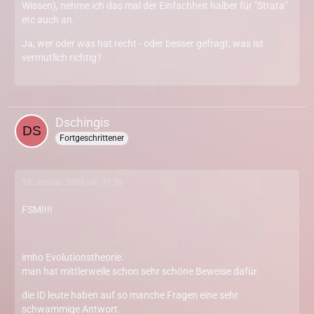
Wissen), nehme ich das mal der Einfachheit halber für "Strata"
etc auch an.
Ja, wer oder was hat recht - oder besser gefragt, was ist
vermutlich richtig?
Dschingis
Fortgeschrittener
18. Januar 2008 um 21:56
FSM!!!!
imho Evolutionstheorie.
man hat mittlerweile schon sehr schöne Beweise dafür.
die ID leute haben auf so manche Fragen eine sehr
schwammige Antwort.