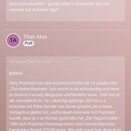
(was is Strataisten? - google liefert 0 Antworten auf und
verweist auf statisten *gg*)
Than Atos
Profi
18. Januar 2008 um 23:01
geklaut:
Terry Pratchett hot sine erschte Gschicht mit 13 ussabrocht:
„The Hades Business“ isch erscht in da schüalazitig und denn
im Science Fantasy Magazine vaöffentlicht wora. 1965 hot er
als Journalischt bi `na Lokalzitig agfanga. Döt hot a a
Interview mit Peter Bander van Duren gmacht, wo a klens
Verlagshus gleitet hot, und bi deam Interview hot Pratchett
vazellt, dass er o an Roman gschrieba hei: „Die Teppichvölker“.
1980 isch Pratchett Pressesprecher vom Central Electricity
Generating Board (CEGB) wora. Wia sich zoagt hot, dass er vo