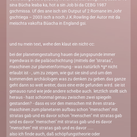
sina Bücha leaba ka, hot a sin Job bi da CEBG 1987
gschmissa. Uf des ane isch sin Output uf 2 Romane im Johr
gschtiega – 2003 isch a noch J.K.Rowling der Autor mit da
meischta vakofta Büacha in England gsi.
und nu mein text, wehe den klaut ein nicht-cc:
bei der planetengestaltung hauen die jungspunde immer
irgendwas in die paläöschichtung (mittels der "stratas",
maschinen zur planetenformung - was natürlich *g* nicht
erlaubt ist - , um zu zeigen, wie gut sie sind und um den
kommenden archäologen was zu denken zu geben.das ganze
geht dann so weit weiter, dass eine erde gefunden wird. sie ist
genauso rund wie jede andere scheibe auch. letztlich stellt sich
heraus - hast schonmal genau zwischen zwei spiegeln
gestanden? - dass es vor den menschen mit ihren strata-
maschinen zum planetaren aufbau schon "menschen" mit
stratas gab und es davor schon "menschen" mit stratas gab
und es davor "menschen" mit stratas gab und es davor
"menschen" mit stratas gab und es davor .....
also ich finde auch, daß schöpfungstheorie oder