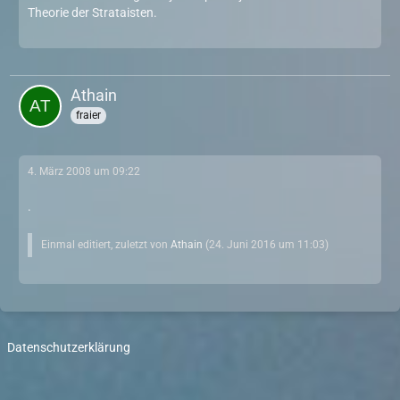
Theorie der Strataisten.
Athain
fraier
4. März 2008 um 09:22
.
Einmal editiert, zuletzt von
Athain
(
24. Juni 2016 um 11:03
)
Datenschutzerklärung