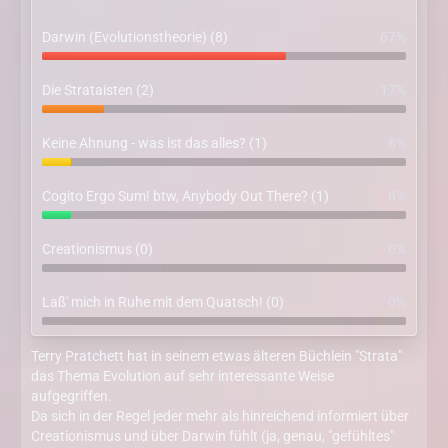
Darwin (Evolutionstheorie) (8)
67%
Die Strataisten (2)
17%
Keine Ahnung - was ist das alles? (1)
8%
Cogito Ergo Sum! btw, Anybody Out There? (1)
8%
Creationismus (0)
0%
Laß' mich in Ruhe mit dem Quatsch! (0)
0%
Terry Pratchett hat in seinem etwas älteren Büchlein "Strata"
das Thema Evolution auf sehr interessante Weise
aufgegriffen.
Da sich in der Regel jeder mehr als hinreichend informiert über
Creationismus und über Darwin fühlt (ja, genau, "gefühltes"