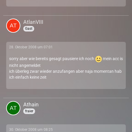
AtlanVIII
Gast
28. Oktober 2008 um 07:01
sorry aber wie bereits gesagt pausiere ich noch
mein acc is
nicht angemeldet
ich überleg zwar wieder anzufangen aber naja momentan hab
ich einfach keine zeit
Athain
fraier
30. Oktober 2008 um 08:25