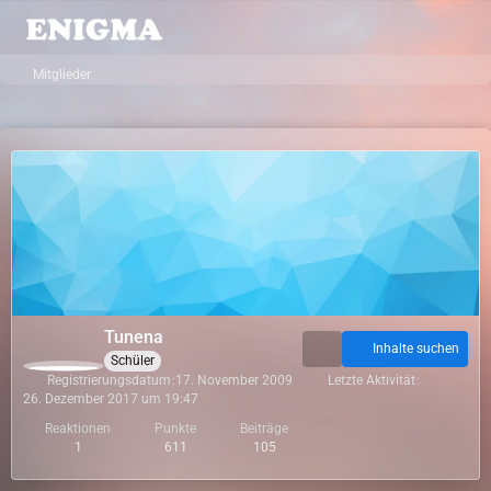
Mitglieder
Tunena
Inhalte suchen
Schüler
Registrierungsdatum
17. November 2009
Letzte Aktivität
26. Dezember 2017 um 19:47
Reaktionen
Punkte
Beiträge
1
611
105