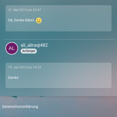
31. Mai 2013 um 22:47
Ok, Danke Bibini.
ali_aliraqi482
Anfänger
19. Juli 2013 um 14:23
Danke
Datenschutzerklärung