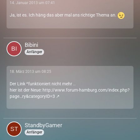
14. Januar 2013 um 07:41
Ja, ist es. Ich häng das aber mal ans richtige Thema an.
Bibini
Anfänger
18. März 2013 um 08:25
Der Link ^funktioniert nicht mehr ..
hier ist der Neue:
http://www.forum-hamburg.com/index.php?
page…ry&categoryID=3
StandbyGamer
Anfänger