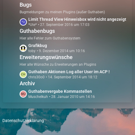
r
B
Bugs
t
ä
e
z
Bugmeldungen zu meinen Plugins (außer Guthaben)
g
i
t
e
L
Limit Thread View Hinweisbox wird nicht angezeigt
t
e
*Ute*
27. September 2016 um 17:03
e
r
B
Guthabenbugs
t
ä
e
z
Hier alle Fehler zum Guthabensystem
g
i
t
e
L
Grafikbug
t
e
toby
9. Dezember 2014 um 10:16
e
r
B
Erweiterungswünsche
t
ä
e
z
Hier alle Wünsche zu Erweiterungen an Plugins
g
i
t
e
L
Guthaben Aktionen Log aller User im ACP !
t
e
chris30o0
14. September 2014 um 18:12
e
r
B
Archiv
t
ä
e
z
L
Guthabenvergabe Kommastellen
g
i
t
Muschelkuh
28. Januar 2010 um 14:16
e
e
t
e
t
r
B
z
ä
e
t
g
i
Datenschutzerklärung
e
e
t
B
r
e