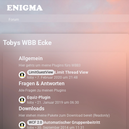
Forum
Tobys WBB Ecke
Allgemein
Hier gehts um meine Plugins fürs WBB3
L
Limit Thread View
LimitGuestView
toby
7. Februar 2020 um 21:48
e
Fragen & Antworten
t
z
Alle Fragen zu meinen Plugins
t
L
Equiz-Plugin
e
toby
21. Januar 2019 um 06:30
e
B
Downloads
t
e
z
Hier stehen meine Pakete zum Download bereit (Readonly)
i
t
L
Automatischer Gruppenbeitritt
WCF 2.0
t
e
toby
30. September 2014 um 11:31
e