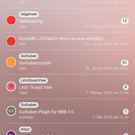
toby
14. August 2011 um 13:07
Allgemein
Danksagung
12
toby
18. Februar 2010 um 05:17
README! LIES MICH! Bevor du was schreibst...
toby
28. Januar 2010 um 20:49
Guthaben
Guthabensystem
61
toby
28. Januar 2010 um 18:57
LimitGuestView
Limit Thread View
8
Tiger
7. Februar 2020 um 21:48
Guthaben
Guthaben Plugin für WBB 3.0
1
kalifrago
1. Mai 2015 um 11:29
eQuiz