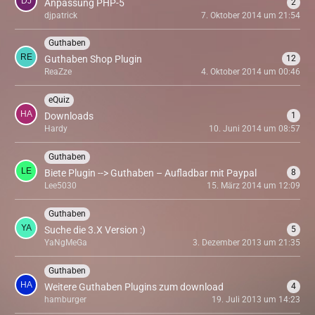
Anpassung PHP-5
2
djpatrick
7. Oktober 2014 um 21:54
Guthaben
Guthaben Shop Plugin
12
ReaZze
4. Oktober 2014 um 00:46
eQuiz
Downloads
1
Hardy
10. Juni 2014 um 08:57
Guthaben
Biete Plugin --> Guthaben – Aufladbar mit Paypal
8
Lee5030
15. März 2014 um 12:09
Guthaben
Suche die 3.X Version :)
5
YaNgMeGa
3. Dezember 2013 um 21:35
Guthaben
Weitere Guthaben Plugins zum download
4
hamburger
19. Juli 2013 um 14:23