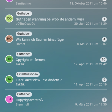
Santissimo
13. Oktober 2011 um 10:46
Guthaben
Guthaben währung bei wbb lite ändern, wie?
1
oOTheDeadOo
30. Juni 2011 um 16:39
Guthaben
Wie kann ich Sachen hinzufügen
4
Homer
8. Mai 2011 um 10:07
Guthaben
Cpyright entfernen.
10
TakTik
19. April 2011 um 21:42
FilterGuestView
FilterGuestView Text ändern ?
9
TakTik
11. April 2011 um 20:19
Guthaben
Copyrightverstoß
4
Sternmull
9. März 2011 um 17:30