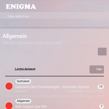
Tobys WBB Ecke
Allgemein
Hier gehts um meine Plugins fürs WBB3
Letzte Antwort
Filter
Guthaben
Übersicht über Erweiterungen - Guthaben System
15
Lu-Event
4. Dezember 2014 um 15:21
Allgemein
Kein Support per PN!
7