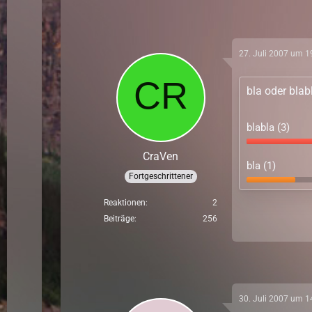
27. Juli 2007 um 1
bla oder bla
blabla (3)
CraVen
bla (1)
Fortgeschrittener
Reaktionen
2
Beiträge
256
30. Juli 2007 um 1