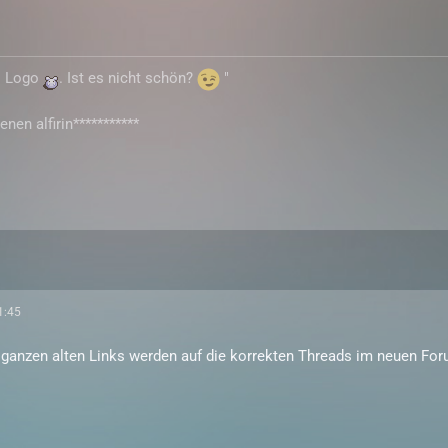
s Logo
. Ist es nicht schön?
"
enen alfirin***********
1:45
e ganzen alten Links werden auf die korrekten Threads im neuen F