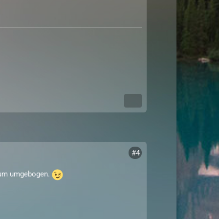
#4
orum umgebogen.