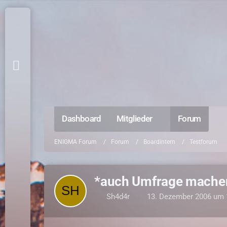
Dashboard
Mitglieder
Forum
ENIGMA Forum
Forum
Boardintern
Testforum
*auch Umfrage machen
Sh4d4r
13. Dezember 2006 um 