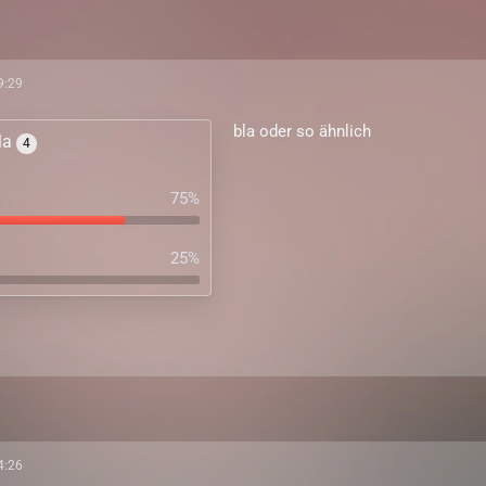
9:29
bla oder so ähnlich
bla
4
75%
25%
4:26