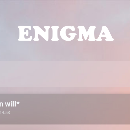
 will*
14:53