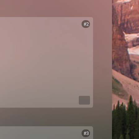
#2
#3