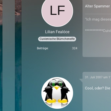
Alter Spammer
"Ich mag diese
************Cuiví
Lilian Fealóce
Cuvienische Blümchenelfe
Beiträge
324
31. Juli 2007 um 1
Cool, oder? Di