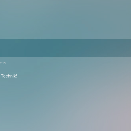
2:15
 Technik!