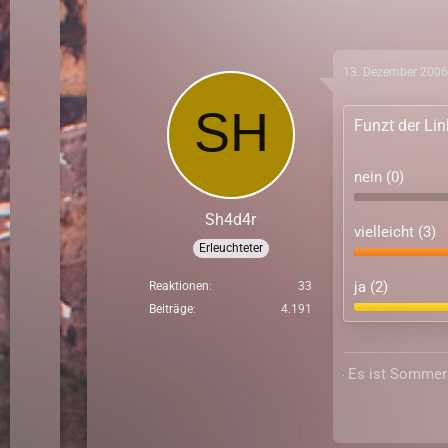
13. Dezember 2006
Funzt der Li
nein (0)
Sh4d4r
vielleicht (3)
Erleuchteter
ja (2)
Reaktionen
33
Beiträge
4.191
Es ist Sommer