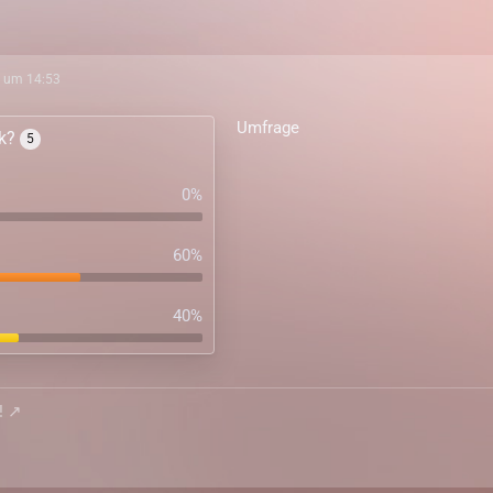
 um 14:53
Umfrage
nk?
5
0%
60%
40%
!