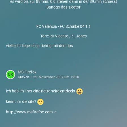
es wird bis zur 88.min. 0:0 stehen dann in der 89.min schiesst
Sanogo das siegtor
FC Valencia - FC Schalke 04 1:1
Tore:1:0 Vicente ,1:1 Jones
vielleicht liege ich ja richtig mit den tips
MS Firefox
CraVen
25. November 2007 um 19:10
ich hab im i-net eine nette seite entdeckt
kennt ihr die site?
http://www.msfirefox.com