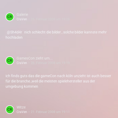
Galerie
CraVen
26. Februar 2008 um 19:26
Sh4d4r
nich schlecht die bilder , solche bilder kannste mehr
hochladen
GamesCon zieht um...
CraVen
26. Februar 2008 um 19:19
ich finds guts das die gameCon nach köln unzieht ist auch besser
für die branche ,weil die meisten spielehersteller aus der
umgebung kommen
Witze
CraVen
21. Februar 2008 um 19:11