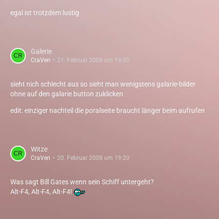
egal ist trotzdem lustig
Galerie
CraVen
21. Februar 2008 um 19:05
sieht nich schlecht aus so sieht man wenigstens galarie-bilder
ohne auf den galarie button zuklicken
edit: einziger nachteil die poralseite braucht länger beim aufrufen
Witze
CraVen
20. Februar 2008 um 19:20
Was sagt Bill Gates wenn sein Schiff untergeht?
Alt-F4, Alt-F4, Alt-F4!