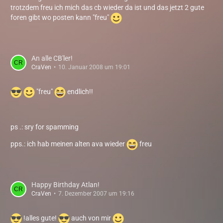
trotzdem freu ich mich das cb wieder da ist und das jetzt 2 gute
foren gibt wo posten kann "freu"
An alle CB'ler!
CraVen
10. Januar 2008 um 19:01
"freu"
endlich!!
ps .: sry for spamming
pps.: ich hab meinen alten ava wieder
freu
Happy Birthday Atlan!
CraVen
7. Dezember 2007 um 19:16
!alles gute!
auch von mir