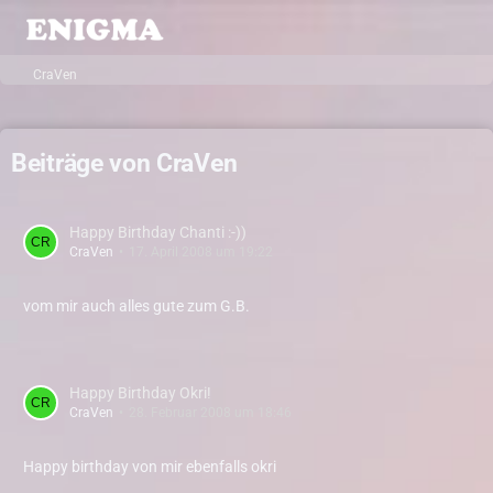
CraVen
Beiträge von CraVen
Happy Birthday Chanti :-))
CraVen
17. April 2008 um 19:22
vom mir auch alles gute zum G.B.
Happy Birthday Okri!
CraVen
28. Februar 2008 um 18:46
Happy birthday von mir ebenfalls okri