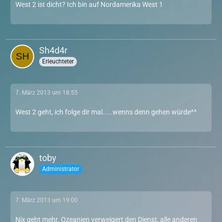
West 2 ist dicht? Ich bin auf Nordamerika West 1
Sh4d4r
Erleuchteter
7. März 2013 um 18:55
West 2 geht, ich folge dir mal.....wenns denn gehen würde^^
toby
Administrator
7. März 2013 um 19:00
Nix geht mehr. Ozeanien verweigert den Dienst, alle anderen