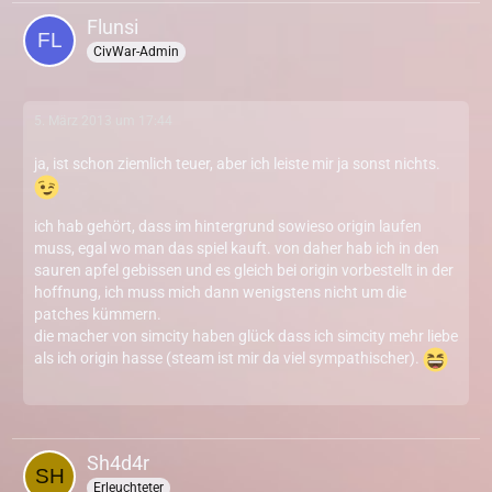
Flunsi
CivWar-Admin
5. März 2013 um 17:44
ja, ist schon ziemlich teuer, aber ich leiste mir ja sonst nichts.
ich hab gehört, dass im hintergrund sowieso origin laufen
muss, egal wo man das spiel kauft. von daher hab ich in den
sauren apfel gebissen und es gleich bei origin vorbestellt in der
hoffnung, ich muss mich dann wenigstens nicht um die
patches kümmern.
die macher von simcity haben glück dass ich simcity mehr liebe
als ich origin hasse (steam ist mir da viel sympathischer).
Sh4d4r
Erleuchteter