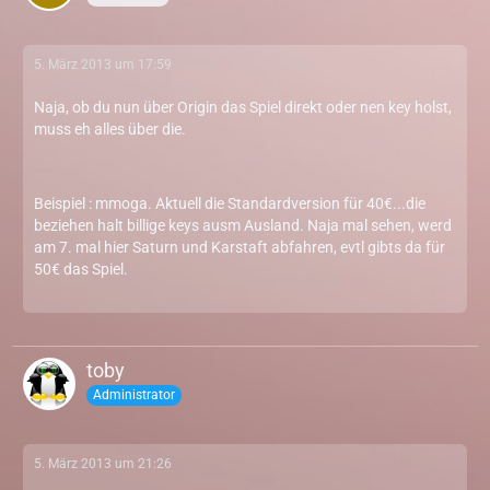
5. März 2013 um 17:59
Naja, ob du nun über Origin das Spiel direkt oder nen key holst,
muss eh alles über die.
Beispiel : mmoga. Aktuell die Standardversion für 40€...die
beziehen halt billige keys ausm Ausland. Naja mal sehen, werd
am 7. mal hier Saturn und Karstaft abfahren, evtl gibts da für
50€ das Spiel.
toby
Administrator
5. März 2013 um 21:26