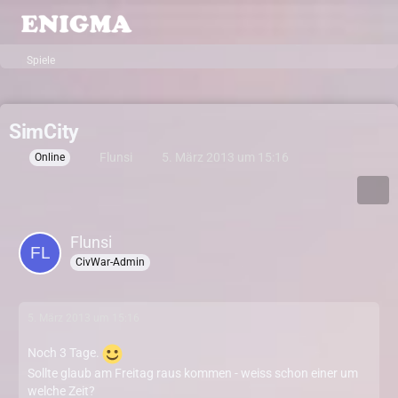
Spiele
SimCity
Flunsi
5. März 2013 um 15:16
Online
Flunsi
CivWar-Admin
5. März 2013 um 15:16
Noch 3 Tage.
Sollte glaub am Freitag raus kommen - weiss schon einer um
welche Zeit?