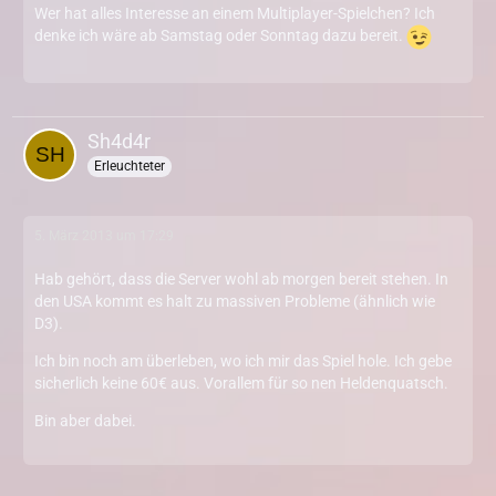
Wer hat alles Interesse an einem Multiplayer-Spielchen? Ich
denke ich wäre ab Samstag oder Sonntag dazu bereit.
Sh4d4r
Erleuchteter
5. März 2013 um 17:29
Hab gehört, dass die Server wohl ab morgen bereit stehen. In
den USA kommt es halt zu massiven Probleme (ähnlich wie
D3).
Ich bin noch am überleben, wo ich mir das Spiel hole. Ich gebe
sicherlich keine 60€ aus. Vorallem für so nen Heldenquatsch.
Bin aber dabei.