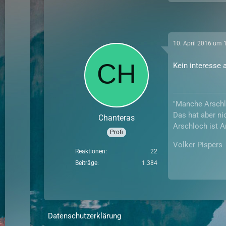
10. April 2016 um 
Kein interesse
"Manche Arschlö
Das hat aber nic
Chanteras
Arschloch ist Ar
Profi
Volker Pispers
Reaktionen
22
Beiträge
1.384
Datenschutzerklärung