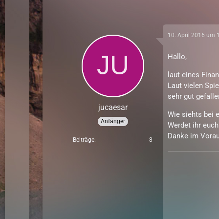
10. April 2016 um 
Hallo,
laut eines Finan
Laut vielen Spi
sehr gut gefal
jucaesar
Wie siehts bei 
Anfänger
Werdet ihr euch
Danke im Vorau
Beiträge
8