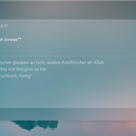
18:27
 an sowas^^
cher glauben an Gott, andere Arschlöcher an Allah.
hts mit Religion zu tun.
schloch, fertig!"