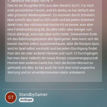
1.
Sword of the Stars:The Pit
Dies ist ein Roughlike RPG aus dem Bereich Sci-Fi. Für mich
mein persönlicher Favorit, weil ich denke, es hat einfach den
aller grössten Wiederspielwert. Es motiviert durch Scheitern.
Man schafft das Spiel zu 95% nicht und bei jedem Scheitern
denkt man das nächste mal mache ich es besser, was aber
eine Fehleinschätzung ist, da alles mehr oder weniger von
Glück abhängt, was man aber nicht merkt. Desweiteren finde
ich das Belohnungssystem des Spiel genial. Man kann sich die
besten Sachen selbst zusammenbauen, aber die Rezepte dazu
sind im Spiel selbst versteckt und bei jedem Durchgang findet
man den ein oder anderen Hinweis und nach 10 Durchgängen
hat man dann viellecht ein neues Rezept zusammengepuzzelt.
Hmmm kein anderes Game hat mich die letzten Monate so
gefesselt wie dies. es hat auch für mch eine total ungeechte
Wertung und ist unverdienterweise relativ unbekannt.
StandbyGamer
Anfänger