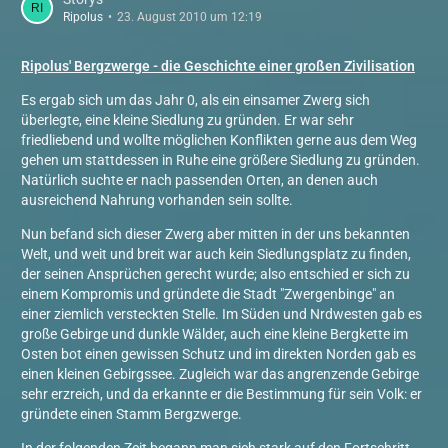
Ripolus
23. August 2010 um 12:19
Ripolus' Bergzwerge - die Geschichte einer großen Zivilisation
Es ergab sich um das Jahr 0, als ein einsamer Zwerg sich
überlegte, eine kleine Siedlung zu gründen. Er war sehr
friedliebend und wollte möglichen Konflikten gerne aus dem Weg
gehen um stattdessen in Ruhe eine größere Siedlung zu gründen.
Natürlich suchte er nach passenden Orten, an denen auch
ausreichend Nahrung vorhanden sein sollte.
Nun befand sich dieser Zwerg aber mitten in der uns bekannten
Welt, und weit und breit war auch kein Siedlungsplatz zu finden,
der seinen Ansprüchen gerecht wurde; also entschied er sich zu
einem Kompromis und gründete die Stadt "Zwergenbinge" an
einer ziemlich versteckten Stelle. Im Süden und Nrdwesten gab es
große Gebirge und dunkle Wälder, auch eine kleine Bergkette im
Osten bot einen gewissen Schutz und im direkten Norden gab es
einen kleinen Gebirgssee. Zugleich war das angrenzende Gebirge
sehr erzreich, und da erkannte er die Bestimmung für sein Volk: er
gründete einen Stamm Bergzwerge.