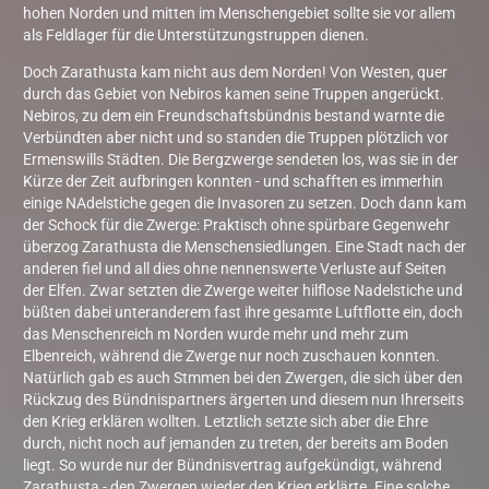
hohen Norden und mitten im Menschengebiet sollte sie vor allem
als Feldlager für die Unterstützungstruppen dienen.
Doch Zarathusta kam nicht aus dem Norden! Von Westen, quer
durch das Gebiet von Nebiros kamen seine Truppen angerückt.
Nebiros, zu dem ein Freundschaftsbündnis bestand warnte die
Verbündten aber nicht und so standen die Truppen plötzlich vor
Ermenswills Städten. Die Bergzwerge sendeten los, was sie in der
Kürze der Zeit aufbringen konnten - und schafften es immerhin
einige NAdelstiche gegen die Invasoren zu setzen. Doch dann kam
der Schock für die Zwerge: Praktisch ohne spürbare Gegenwehr
überzog Zarathusta die Menschensiedlungen. Eine Stadt nach der
anderen fiel und all dies ohne nennenswerte Verluste auf Seiten
der Elfen. Zwar setzten die Zwerge weiter hilflose Nadelstiche und
büßten dabei unteranderem fast ihre gesamte Luftflotte ein, doch
das Menschenreich m Norden wurde mehr und mehr zum
Elbenreich, während die Zwerge nur noch zuschauen konnten.
Natürlich gab es auch Stmmen bei den Zwergen, die sich über den
Rückzug des Bündnispartners ärgerten und diesem nun Ihrerseits
den Krieg erklären wollten. Letztlich setzte sich aber die Ehre
durch, nicht noch auf jemanden zu treten, der bereits am Boden
liegt. So wurde nur der Bündnisvertrag aufgekündigt, während
Zarathusta - den Zwergen wieder den Krieg erklärte. Eine solche