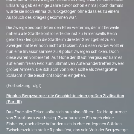
Erklärung gab es einige Jahre zuvor schon einmal, doch damals
wurde sie noch einmal zurückgezogen ohne dass es zu einem
Ausbruch des Krieges gekommen war.
Die Zwerge beobachteten den Elfen weiterhin, der mittlerweile
nahezu alle Städte kontrollierte die inst zu Ermenswills Reich
gehörten - lediglich die Städte im direktenGrenzgebiet zu en
Zwergen hatte er noch nicht attackiert. An diesen vorbei wollt er
nun eine Invasionsarmee zu Ripolus' Zwergen schicken. Doch
diese waren vorbereitet. Auf Höhe der Stadt "vergiss es" kam es
auf einem freien Feld zum ultimativen Aufeinandertreffen zweier
großer Armeen. Die Schlacht von 2461 sollte als zweitgrößte
Schlacht in die Geschichtsbücher eingehen.
(Fortsetzung folgt)
Ripolus' Bergzwerge - die Geschichte einer großen Zivilisation
(Part III)
Das Ende aller Zeiten sollte sich nun also nähern. Die Hauptarmee
von Zarathusta war besieg. Zwar hatte der Elb noch einige
Einheiten, doch diese befanden sich in eher entlegenen Städten.
Zwischenzeitlich stellte Ripolus fest, das sein Volk der Bergzwerge