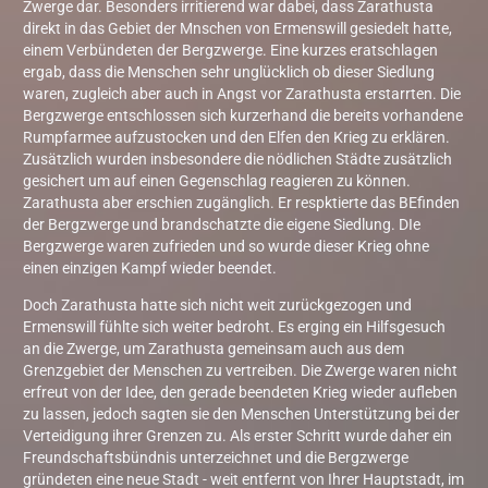
Zwerge dar. Besonders irritierend war dabei, dass Zarathusta
direkt in das Gebiet der Mnschen von Ermenswill gesiedelt hatte,
einem Verbündeten der Bergzwerge. Eine kurzes eratschlagen
ergab, dass die Menschen sehr unglücklich ob dieser Siedlung
waren, zugleich aber auch in Angst vor Zarathusta erstarrten. Die
Bergzwerge entschlossen sich kurzerhand die bereits vorhandene
Rumpfarmee aufzustocken und den Elfen den Krieg zu erklären.
Zusätzlich wurden insbesondere die nödlichen Städte zusätzlich
gesichert um auf einen Gegenschlag reagieren zu können.
Zarathusta aber erschien zugänglich. Er respktierte das BEfinden
der Bergzwerge und brandschatzte die eigene Siedlung. DIe
Bergzwerge waren zufrieden und so wurde dieser Krieg ohne
einen einzigen Kampf wieder beendet.
Doch Zarathusta hatte sich nicht weit zurückgezogen und
Ermenswill fühlte sich weiter bedroht. Es erging ein Hilfsgesuch
an die Zwerge, um Zarathusta gemeinsam auch aus dem
Grenzgebiet der Menschen zu vertreiben. Die Zwerge waren nicht
erfreut von der Idee, den gerade beendeten Krieg wieder aufleben
zu lassen, jedoch sagten sie den Menschen Unterstützung bei der
Verteidigung ihrer Grenzen zu. Als erster Schritt wurde daher ein
Freundschaftsbündnis unterzeichnet und die Bergzwerge
gründeten eine neue Stadt - weit entfernt von Ihrer Hauptstadt, im