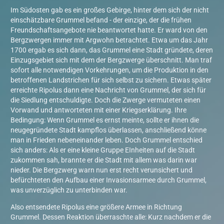
Im Südosten gab es ein großes Gebirge, hinter dem sich der nicht
einschätzbare Grummel befand - der einzige, der die frühen
Freundschaftsangebote nie beantwortet hatte. Er ward von den
Bergzwergen immer mit Argwohn betrachtet. Etwa um das Jahr
1700 ergab es sich dann, das Grummel eine Stadt gründete, deren
Einzugsgebiet sich mit dem der Bergzwerge überschnitt. Man traf
sofort alle notwendigen Vorkehrungen, um die Produktion in den
betroffenen Landstrichen für sich selbst zu sichern. Etwas später
erreichte Ripolus dann eine Nachricht von Grummel, der sich für
die Siedlung entschuldigte. Doch die Zwerge vermuteten einen
Vorwand und antworteten mit einer Kriegserklärung. Ihre
Bedingung: Wenn Grummel es ernst meinte, sollte er ihnen die
neugegründete Stadt kampflos überlassen, anschließend könne
man in Frieden nebeneinander leben. Doch Grummel entschied
sich anders: Als er eine kleine Gruppe EInheiten auf die Stadt
zukommen sah, brannte er die Stadt mit allem was darin war
nieder. Die Bergzwerg warn nun erst recht verunsichert und
befürchteten den Aufbau einer Invasionsarmee durch Grummel,
was unverzüglich zu unterbinden war.
Also entsendete Ripolus eine größere Armee in Richtung
Grummel. Dessen Reaktion überraschte alle: Kurz nachdem er die