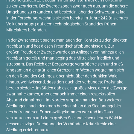
In der folgenden Zeit begann man sich stark auf den Fortschritt
zu konzentrieren. Die Zwerge zogen zwar auch aus, um die nähere
Umgebung zu erkunden und besiedeln, aber der Schwerpunkt lag
in der Forschung, weshalb sie sich bereits im Jahre 242 (als erstes
Volk überhaupt) auf dem technologischen Stand des frühen
Mittelalters befanden.
In der Zwischenzeit suchte man auch den Kontakt zu den direkten
Nachbarn und bot diesen Freundschaftsbündnisse an. Zur
großen Freude der Zwerge wurde das Anliegen von nahezu allen
Nachbarn geteilt und man beging das MIttelalter friedlich und
strebsam. Das Reich der Bergzwerge vergrößerte sich und stieß
langsam an die natürlichen Grenzen: Im Westen wagte man sich
an den Rand des Gebirges, aber nicht über den dunklen Wald
hinaus, wohlwissend, dass dort auch der verbündete Profsnake
bereits siedelte. Im Süden gab es ein großes Meer, dem die Zwerge
zwar nahe kamen, aber dennoch immer einen respektvollen
Abstand einnahmen. Im Norden stoppte man den Bau weiterer
Siedlungen, nach dem man bereits nah an das Siedlungsgebiet
des befreundeten Ermenswill gekommen war und im Osten
vertrauten man auf einen großen See und einen dichten Wald in
dessen einzigen Duchgang der Verbündete Krialzlitehle eine
Siedlung errichtet hatte.