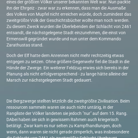
eines der größten Völker unserer bekannten Welt war. Nun packte
ihn der Ehrgeiz - zwar war zu erkennen, dass man die Ausmaße
des Volkes von Mupfel nicht erreichen würde, doch zumindest das
zweitgrößte Volk der Geschichtsbücher wollte man noch werden.
Zu diesem Zweck wurden die Überlebenden der Schlacht von 2461
entsandt, die nächstgelegene Stadt einzunehmen, die einst von
Ermenswill gegründet wurde und nun unter dem Kommando
Zarathustas stand.
Doch der Elf hatte dem Anrennen nicht mehr rechtzeitig etwas
entgegen zu setzen. Ohne größere Gegenwehr fiel die Stadt in die
Hände der Zwerge. Ein weiterer Feldzug erwies sich bereits in der
Planung als nicht erfolgversprechend - zu lange hätte alleine der
Marsch zur nächstgelegenen Stadt gedauert.
Die Bergzwerge stellten letztlcih die zweitgrößte Zivilisation. Beim
ressourcen sammeln waren sie auch nicht untätig, in der
Rangliste der Völker landeten sie jedoch "nur" auf dem 15. Rang.
DAbei haben sie sich in gewissem Rahmen auch kriegerisch
betätigt. Zwar kam es nur selten zu Kampfhandlungen, doch
wenn, dann waren sie nicht gerade zimperlich, was insbesondere