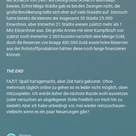
die Schlacht von 2461 als zweitgrößte Schlacht überhaupt
bewies. Echte Mega-Städte gab es bei den Zwergen nicht, die
große Bevölkerung teilte sich eher auf viele Staädte auf. Dennoch
hatte bereits die kleinste der insgesamt 30 Städte 25.000
Einwohner, aber immerhin 21 Städte wiesen zuletzt mehr als 1
MIo Eiinwohner aus. Die große Armee mit einer Kampfkraft von
zuletzt noch immerhin 2.363 kostete natürlich eine Menge Gold,
doch die Reserven von knapp 400.000 Gold sowie hohe Reserven
aus der Rohstoffproduktion hätten diese noch lange finanzieren
können.
THE END
FAZIT: Spaß hat'sgemacht, aber Zeit hat's gekostet. Ohne
mehrmals täglich online zu gehen ist es leider nicht möglich, oben
mitzuspielen. Ich werde daher die nächste Runde wohl aussetzen
(oder versuchen an abgelegener Stelle friedlich vor mich hin zu
siedeln) Aber ich habe unbedingt vor, mal wieder reinzuschauen -
vielleicht wenn es ein paar Neuerungen gibt?
Storys