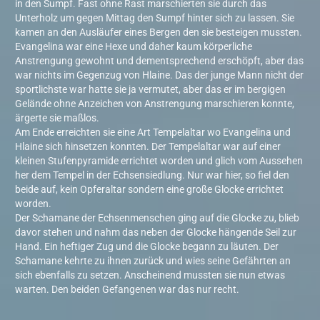
in den Sumpf. Fast ohne Rast marschierten sie durch das
Unterholz um gegen Mittag den Sumpf hinter sich zu lassen. Sie
kamen an den Ausläufer eines Bergen den sie besteigen mussten.
Evangelina war eine Hexe und daher kaum körperliche
Anstrengung gewohnt und dementsprechend erschöpft, aber das
war nichts im Gegenzug von Hlaine. Das der junge Mann nicht der
sportlichste war hatte sie ja vermutet, aber das er im bergigen
Gelände ohne Anzeichen von Anstrengung marschieren konnte,
ärgerte sie maßlos.
Am Ende erreichten sie eine Art Tempelaltar wo Evangelina und
Hlaine sich hinsetzen konnten. Der Tempelaltar war auf einer
kleinen Stufenpyramide errichtet worden und glich vom Aussehen
her dem Tempel in der Echsensiedlung. Nur war hier, so fiel den
beide auf, kein Opferaltar sondern eine große Glocke errichtet
worden.
Der Schamane der Echsenmenschen ging auf die Glocke zu, blieb
davor stehen und nahm das neben der Glocke hängende Seil zur
Hand. Ein heftiger Zug und die Glocke begann zu läuten. Der
Schamane kehrte zu ihnen zurück und wies seine Gefährten an
sich ebenfalls zu setzen. Anscheinend mussten sie nun etwas
warten. Den beiden Gefangenen war das nur recht.