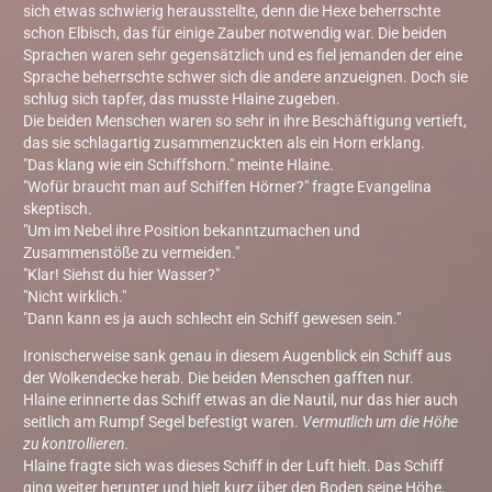
sich etwas schwierig herausstellte, denn die Hexe beherrschte
schon Elbisch, das für einige Zauber notwendig war. Die beiden
Sprachen waren sehr gegensätzlich und es fiel jemanden der eine
Sprache beherrschte schwer sich die andere anzueignen. Doch sie
schlug sich tapfer, das musste Hlaine zugeben.
Die beiden Menschen waren so sehr in ihre Beschäftigung vertieft,
das sie schlagartig zusammenzuckten als ein Horn erklang.
"Das klang wie ein Schiffshorn." meinte Hlaine.
"Wofür braucht man auf Schiffen Hörner?" fragte Evangelina
skeptisch.
"Um im Nebel ihre Position bekanntzumachen und
Zusammenstöße zu vermeiden."
"Klar! Siehst du hier Wasser?"
"Nicht wirklich."
"Dann kann es ja auch schlecht ein Schiff gewesen sein."
Ironischerweise sank genau in diesem Augenblick ein Schiff aus
der Wolkendecke herab. Die beiden Menschen gafften nur.
Hlaine erinnerte das Schiff etwas an die Nautil, nur das hier auch
seitlich am Rumpf Segel befestigt waren.
Vermutlich um die Höhe
zu kontrollieren.
Hlaine fragte sich was dieses Schiff in der Luft hielt. Das Schiff
ging weiter herunter und hielt kurz über den Boden seine Höhe.