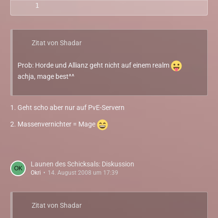
Zitat von Shadar
Prob: Horde und Allianz geht nicht auf einem realm
achja, mage best^^
1. Geht scho aber nur auf PvE-Servern
2. Massenvernichter = Mage
Launen des Schicksals: Diskussion
Okri
14. August 2008 um 17:39
Zitat von Shadar