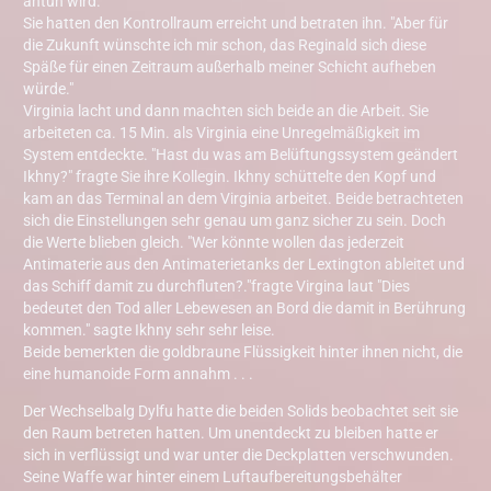
antun wird."
Sie hatten den Kontrollraum erreicht und betraten ihn. "Aber für
die Zukunft wünschte ich mir schon, das Reginald sich diese
Späße für einen Zeitraum außerhalb meiner Schicht aufheben
würde."
Virginia lacht und dann machten sich beide an die Arbeit. Sie
arbeiteten ca. 15 Min. als Virginia eine Unregelmäßigkeit im
System entdeckte. "Hast du was am Belüftungssystem geändert
Ikhny?" fragte Sie ihre Kollegin. Ikhny schüttelte den Kopf und
kam an das Terminal an dem Virginia arbeitet. Beide betrachteten
sich die Einstellungen sehr genau um ganz sicher zu sein. Doch
die Werte blieben gleich. "Wer könnte wollen das jederzeit
Antimaterie aus den Antimaterietanks der Lextington ableitet und
das Schiff damit zu durchfluten?."fragte Virgina laut "Dies
bedeutet den Tod aller Lebewesen an Bord die damit in Berührung
kommen." sagte Ikhny sehr sehr leise.
Beide bemerkten die goldbraune Flüssigkeit hinter ihnen nicht, die
eine humanoide Form annahm . . .
Der Wechselbalg Dylfu hatte die beiden Solids beobachtet seit sie
den Raum betreten hatten. Um unentdeckt zu bleiben hatte er
sich in verflüssigt und war unter die Deckplatten verschwunden.
Seine Waffe war hinter einem Luftaufbereitungsbehälter