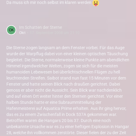
Da muss ich mir noch selbst im klaren werden
Im Schatten der Sterne
Okri
17. September 2008 um 21:10
Die Sterne zogen langsam an dem Fenster vorbei. Für das Auge
wurde der Warpflug dabei von einer kleinen optischen Täuschung
begleitet. Die Sterne, normalerweise kleine Punkte am abendlichen
Himmel irgendwelcher Welten, zogen sie sich für die meisten
humanoiden Lebewesen bei überlichtschnellen Flügen zu hell
leuchtenden Streifen. Saibot stand nun fast 15 Minuten vor dem
Fenster und hatte seinen Blick nach draußen gerichtet. Dabei
genoss er aber nicht die Aussicht. Sein Blick war nachdenklich
und auf einen Ort weiter hinter den Sternen gerichtet. Vor einer
halben Stunde hatte er eine Subraummitteilung der
Hafenmeisterei auf Aquatica Prime erhalten. Aus ihr ging hervor,
das es zu einem Zwischenfall in Dock 537A gekommen war.
Betroffen waren die Hangars 20 bis 37. Durch eine noch
unbekannte Ursache war es zu einer heftigen Explosion in Hangar
28, welche ihn vollkommen zerstörte. Dieser fielen der zu der Zeit