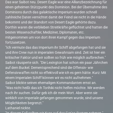
Das war Saibot neu. Desert Eagle war eine Allianzbezeichnung für
einen geheimen Stützpunkt des Dominion. Bei der Übernahme des
Dominions durch das galaktische Imperium wurden schnell
zahlreiche Daten vernichtet damit der Feind sie nicht in die Hände
bekommt und der Standort von Desert Eagle gehörte dazu.
Dorthin waren die verblieben Streitkräfte geflüchtet und hatten die
besten Wissenschaftler, Mediziner, Diplomaten, etc.
mitgenommen um von dort ihren Kampf gegen das Imperium
fortzusetzen.
"Ich vermute das das Imperium ihr Schiff abgefangen hat und sie
und ihre Crew nun in imperialen Gewahrsam sind. Zeit ist hier ein
kritischer Faktor und wir sollten so früh wie möglich aufbrechen."
Saibot räusperte sich. "Die Lexington hat schon ein paar Jährchen
auf dem Buckel. Dementsprechend sind die Offensiv- wie
Defensivwaffen nicht so effektvoll wie ich es gern hätte. Kurz: Mit
einem Imperialen Schiff können wir es nicht aufnehmen."
Saibot blickte seinen ehemaligen Kommandanten ernst an.
"Was nicht heißt das ich Torihiki nicht helfen möchte. Wir werden
nach ihr suchen. Dafür geb ich dir mein Wort. Aber wenn sie
wirklich von Imperiale gefangen genommen wurde, sind unsere
Möglichkeiten begrenzt."
Lathaniel nickte.