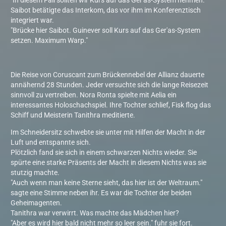
"In diesem Fall sollten wir Kurs auf das Ger'as-System nehmen."
Saibot betätigte das Interkom, das vor ihm im Konferenztisch
integriert war.
"Brücke hier Saibot. Guinever soll Kurs auf das Ger'as-System
setzen. Maximum Warp."
Die Reise von Coruscant zum Brückennebel der Allianz dauerte
annähernd 28 Stunden. Jeder versuchte sich die lange Reisezeit
sinnvoll zu vertreiben. Nora Ronta spielte mit Aelia ein
interessantes Holoschachspiel. Ihre Tochter schlief, Fisk flog das
Schiff und Meisterin Tanithra meditierte.
Im Schneidersitz schwebte sie unter mit Hilfen der Macht in der
Luft und entspannte sich.
Plötzlich fand sie sich in einem schwarzen Nichts wieder. Sie
spürte eine starke Präsents der Macht in diesem Nichts was sie
stutzig machte.
"Auch wenn man keine Sterne sieht, das hier ist der Weltraum."
sagte eine Stimme neben ihr. Es war die Tochter der beiden
Geheimagenten.
Tanithra war verwirrt. Was machte das Mädchen hier?
"Aber es wird hier bald nicht mehr so leer sein." fuhr sie fort.