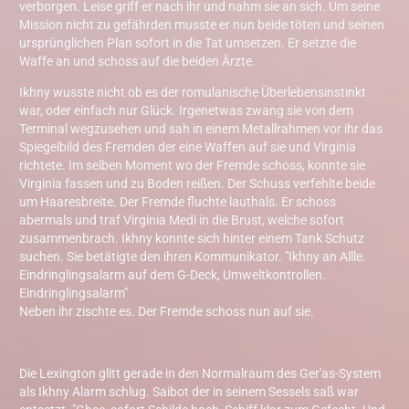
verborgen. Leise griff er nach ihr und nahm sie an sich. Um seine
Mission nicht zu gefährden musste er nun beide töten und seinen
ursprünglichen Plan sofort in die Tat umsetzen. Er setzte die
Waffe an und schoss auf die beiden Ärzte.
Ikhny wusste nicht ob es der romulanische Überlebensinstinkt
war, oder einfach nur Glück. Irgenetwas zwang sie von dem
Terminal wegzusehen und sah in einem Metallrahmen vor ihr das
Spiegelbild des Fremden der eine Waffen auf sie und Virginia
richtete. Im selben Moment wo der Fremde schoss, konnte sie
Virginia fassen und zu Boden reißen. Der Schuss verfehlte beide
um Haaresbreite. Der Fremde fluchte lauthals. Er schoss
abermals und traf Virginia Medi in die Brust, welche sofort
zusammenbrach. Ikhny konnte sich hinter einem Tank Schutz
suchen. Sie betätigte den ihren Kommunikator. "Ikhny an Allle.
Eindringlingsalarm auf dem G-Deck, Umweltkontrollen.
Eindringlingsalarm"
Neben ihr zischte es. Der Fremde schoss nun auf sie.
Die Lexington glitt gerade in den Normalraum des Ger'as-System
als Ikhny Alarm schlug. Saibot der in seinem Sessels saß war