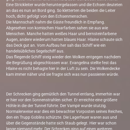
Eine Strickleiter wurde heruntergelassen und die Echsen deuteten
an das es nun an Bord ging. So kletterten die beiden die Leiter
hoch, dicht gefolgt von den Echsenmenschen.
Die Mannschaft nahm die Gäste freundlich in Empfang.
Abgesehen von komischen Haarfarben sahen sie aus wie
Menschen. Manche hatten weißes Haar und bernsteinfarbene
Augen, andere wiederum hatten blaues Haar. Hlaine schaute sich
das Deck gut an. Vom Aufbau her sah das Schiff wie ein
handelsübliches Segelschiff aus.
Das fliegende Schiff steig wieder den Wolken entgegen nachdem
die Begrüßung abgeschlossen war. Evangelina stellte fest das
Hlaine es nicht behagte hier in der Luft zu sein. Die Wolkendecke
kam immer näher und sie fragte sich was nun passieren würde.
Der Schrecken ging gemütlich den Tunnel entlang, immerhin war
er hier vor den Sonnenstrahlen sicher. Er erreichte eine größere
Höhle in die der Tunnel führte. Der Vampir wurde stutzig.
Normalerweise war dies ein bewachter Vorposten seines Reiches,
den ein Trupp Goblins schützte. Die Lagerfeuer waren aus und
über die Gegenstände hatte sich Staub gelegt. Hier war schon
lange niemand mehr. Der Schrecken ging auf einen weiteren