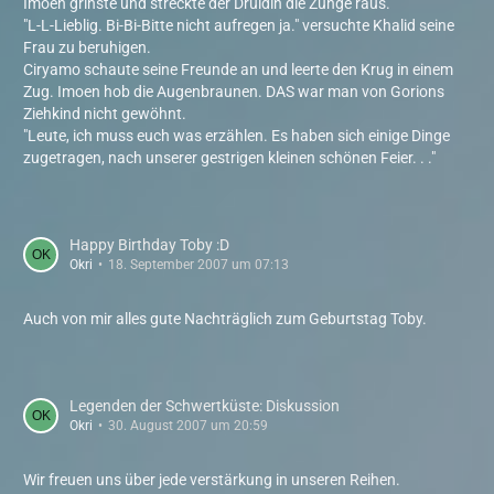
Imoen grinste und streckte der Druidin die Zunge raus.
"L-L-Lieblig. Bi-Bi-Bitte nicht aufregen ja." versuchte Khalid seine
Frau zu beruhigen.
Ciryamo schaute seine Freunde an und leerte den Krug in einem
Zug. Imoen hob die Augenbraunen. DAS war man von Gorions
Ziehkind nicht gewöhnt.
"Leute, ich muss euch was erzählen. Es haben sich einige Dinge
zugetragen, nach unserer gestrigen kleinen schönen Feier. . ."
Happy Birthday Toby :D
Okri
18. September 2007 um 07:13
Auch von mir alles gute Nachträglich zum Geburtstag Toby.
Legenden der Schwertküste: Diskussion
Okri
30. August 2007 um 20:59
Wir freuen uns über jede verstärkung in unseren Reihen.