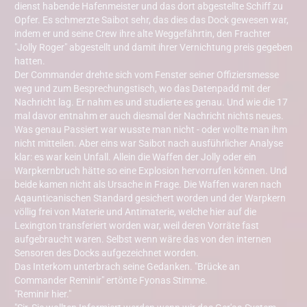
dienst habende Hafenmeister und das dort abgestellte Schiff zu
Opfer. Es schmerzte Saibot sehr, das dies das Dock gewesen war,
indem er und seine Crew ihre alte Weggefährtin, den Frachter
"Jolly Roger" abgestellt und damit ihrer Vernichtung preis gegeben
hatten.
Der Commander drehte sich vom Fenster seiner Offiziersmesse
weg und zum Besprechungstisch, wo das Datenpadd mit der
Nachricht lag. Er nahm es und studierte es genau. Und wie die 17
mal davor entnahm er auch diesmal der Nachricht nichts neues.
Was genau Passiert war wusste man nicht - oder wollte man ihm
nicht mitteilen. Aber eins war Saibot nach ausführlicher Analyse
klar: es war kein Unfall. Allein die Waffen der Jolly oder ein
Warpkernbruch hätte so eine Explosion hervorrufen können. Und
beide kamen nicht als Ursache in Frage. Die Waffen waren nach
Aqaunticanischen Standard gesichert worden und der Warpkern
völlig frei von Materie und Antimaterie, welche hier auf die
Lexington transferiert worden war, weil deren Vorräte fast
aufgebraucht waren. Selbst wenn wäre das von den internen
Sensoren des Docks aufgezeichnet worden.
Das Interkom unterbrach seine Gedanken. "Brücke an
Commander Reminir" ertönte Fyonas Stimme.
"Reminir hier."