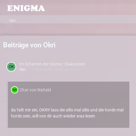
Okri
Beiträge von Okri
Im Schatten der Sterne : Diskussion
Okri
17. September 2008 um 21:13
Zitat von Nahald
da fallt mir ein, OKRI! lass die allis mal allis und die horde mal
horde sein, will von dir auch wieder was lesen