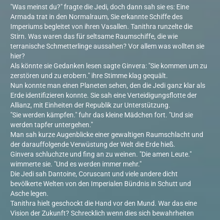
"Was meinst du?" fragte die Jedi, doch dann sah sie es: Eine
Armada trat in den Normalraum, Sie erkannte Schiffe des
Imperiums begleitet von ihren Vasallen. Tanithra runzelte die
Stirn. Was waren das für seltsame Raumschiffe, die wie
terranische Schmetterlinge aussahen? Vor allem was wollten sie
hier?
Als könnte sie Gedanken lesen sagte Ginvera: "Sie kommen um zu
zerstören und zu erobern." ihre Stimme klag gequält.
Nun konnte man einen Planeten sehen, den die Jedi ganz klar als
Erde identifizieren konnte. Sie sah eine Verteidigungsflotte der
Allianz, mit Einheiten der Republik zur Unterstützung.
"Sie werden kämpfen." fuhr das kleine Mädchen fort. "Und sie
werden tapfer untergehen."
Man sah kurze Augenblicke einer gewaltigen Raumschlacht und
der darauffolgende Verwüstung der Welt die Erde hieß.
Ginvera schluchzte und fing an zu weinen. "Die amen Leute."
wimmerte sie. "Und es werden immer mehr."
Die Jedi sah Dantoine, Coruscant und viele andere dicht
bevölkerte Welten von den Imperialen Bündnis in Schutt und
Asche legen.
Tanithra hielt geschockt die Hand vor den Mund. War das eine
Vision der Zukunft? Schrecklich wenn dies sich bewahrheiten