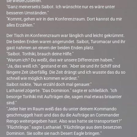
sie wiederzusehen."
"Ganz meinerseits Saibot. Ich wünschte nur es wäre unter
besseren Umständen."
"Kommt, gehen wir in den Konferenzraum. Dort kannst du mir
alles Erzählen."
Der Tisch im Konferenzraum war länglich und leicht gekrümmt.
Die beiden Enden waren angerundet. Saibot, Turomacar und ihr
gast nahmen an einem der beiden Enden platz.
"Saibot. Torihiki, brauch deine Hilfe."
"Warum ich? Du weißt, das wir unsere Differenzen haben."
"Ja, das weiß ich." gestand er ein. "Aber sie und ihr Schiff sind
längere Zeit überfällig. Die Zeit drängt und ich wusste das du so
schnell wie möglich kommen würdest."
Saibot nickte. "Nun erzähl doch mal genauer."
Lathaniel zögerte. "Das Dominion." sagte er schließlich. "Ich
besorge Torihiki mit Aufträgen die, sagen mal etwas brisanter
sind."
"Jeder hier im Raum weiß das du unter deinem Kommando
geschmuggelt hast und das du die Aufträge an Commander
Rengo weitergegeben hast. Also was hatte sie transportiert?"
"Flüchtlinge." sagte Lathaniel. "Flüchtlinge aus dem besetzten
Dominion. Sie sollte sie nach Desert Eagle bringen."