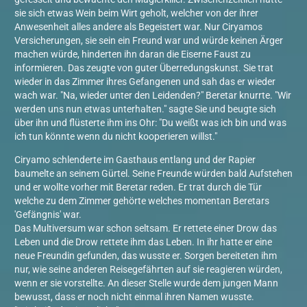
sie sich etwas Wein beim Wirt geholt, welcher von der ihrer
Anwesenheit alles andere als Begeistert war. Nur Ciryamos
Versicherungen, sie sein ein Freund war und würde keinen Ärger
machen würde, hinderten ihn daran die Eiserne Faust zu
informieren. Das zeugte von guter Überredungskunst. Sie trat
wieder in das Zimmer ihres Gefangenen und sah das er wieder
wach war. "Na, wieder unter den Leidenden?" Beretar knurrte. "Wir
werden uns nun etwas unterhalten." sagte Sie und beugte sich
über ihn und flüsterte ihm ins Ohr: "Du weißt was ich bin und was
ich tun könnte wenn du nicht kooperieren willst."
Ciryamo schlenderte im Gasthaus entlang und der Rapier
baumelte an seinem Gürtel. Seine Freunde würden bald Aufstehen
und er wollte vorher mit Beretar reden. Er trat durch die Tür
welche zu dem Zimmer gehörte welches momentan Beretars
'Gefängnis' war.
Das Multiversum war schon seltsam. Er rettete einer Drow das
Leben und die Drow rettete ihm das Leben. In ihr hatte er eine
neue Freundin gefunden, das wusste er. Sorgen bereiteten ihm
nur, wie seine anderen Reisegefährten auf sie reagieren würden,
wenn er sie vorstellte. An dieser Stelle wurde dem jungen Mann
bewusst, dass er noch nicht einmal ihren Namen wusste.