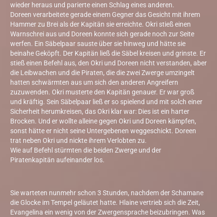
wieder heraus und parierte einen Schlag eines anderen.
Doreen verarbeitete gerade einem Gegner das Gesicht mit ihrem
Hammer zu Brei als der Kapitän sie erreichte. Okri stieß einen
Warnschrei aus und Doreen konnte sich gerade noch zur Seite
werfen. Ein Säbelpaar sauste über sie hinweg und hätte sie
beinahe Geköpft. Der Kapitän ließ die Säbel kreisen und grinste. Er
stieß einen Befehl aus, den Okri und Doreen nicht verstanden, aber
die Leibwachen und die Piraten, die die zwei Zwerge umzingelt
hatten schwärmten aus um sich den anderen Angreifern
zuzuwenden. Okri musterte den Kapitän genauer. Er war groß
und kräftig. Sein Säbelpaar ließ er so spielend und mit solch einer
Sicherheit herumkreisen, das Okri klar war: Dies ist ein harter
Brocken. Und er wollte alleine gegen Okri und Doreen kämpfen,
sonst hätte er nicht seine Untergebenen weggeschickt. Doreen
trat neben Okri und nickte ihrem Verlobten zu.
Wie auf Befehl stürmten die beiden Zwerge und der
Piratenkapitän aufeinander los.
Sie warteten nunmehr schon 3 Stunden, nachdem der Schamane
die Glocke im Tempel geläutet hatte. Hlaine vertrieb sich die Zeit,
Evangelina ein wenig von der Zwergensprache beizubringen. Was