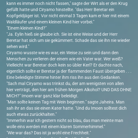
kann es immer noch nicht fassen," sagte der Wirt als er den Krug
gefüllt hatte und Ciryamo hinstellte. "das Herr Beretar ein
Kopfgeldjäger ist. Vor nicht einmal 3 Tagen kam er hier mit einem
Waldläufer und einem kleinen Kind hier vorbei."
"Einem kleinen Kind?"
"Ja. Eylin hieß sie glaube ich. Sie ist eine Weise und der Herr
Beretar hat sich um sie gekümmert. Schade das sie ihn nie wieder
sehen wird."
Ciryamo wusste wie es war, ein Weise zu sein und dann den
Menschen zu verlieren der einem wie ein Vater war. Wer weiß?
Vielleicht war Beretar doch kein so übler Kerl? Er dachte nach,
eigentlich sollte er Beretar ja der flammenden Faust übergeben . . .
Eine beleidigte Stimme hinter ihm riss ihn aus den Gedanken.
"Sach mal Ciryamo was trinkst du, der am wenigsten von allen
hier verträgt, den hier am frühen Morgen Alkohol? UND DAS OHNE
MICH?" Imoen war ganz klar beleidigt.
"Man sollte keinen Tag mit Wein beginnen." sagte Jaheira. Man
sah ihr an das sie einen Kater hatte. "Und du Imoen solltest dich
auch etwas zurückhalten."
"Immerhin war ich gestern nicht so blau, das man meinte man
wolle eins werden mit einem klaren Sommerhimmel."
"Wie war das? Das ist ja wohl eine Frechheit."