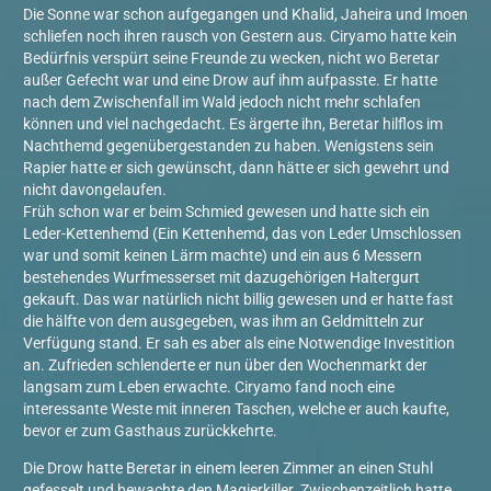
Die Sonne war schon aufgegangen und Khalid, Jaheira und Imoen
schliefen noch ihren rausch von Gestern aus. Ciryamo hatte kein
Bedürfnis verspürt seine Freunde zu wecken, nicht wo Beretar
außer Gefecht war und eine Drow auf ihm aufpasste. Er hatte
nach dem Zwischenfall im Wald jedoch nicht mehr schlafen
können und viel nachgedacht. Es ärgerte ihn, Beretar hilflos im
Nachthemd gegenübergestanden zu haben. Wenigstens sein
Rapier hatte er sich gewünscht, dann hätte er sich gewehrt und
nicht davongelaufen.
Früh schon war er beim Schmied gewesen und hatte sich ein
Leder-Kettenhemd (Ein Kettenhemd, das von Leder Umschlossen
war und somit keinen Lärm machte) und ein aus 6 Messern
bestehendes Wurfmesserset mit dazugehörigen Haltergurt
gekauft. Das war natürlich nicht billig gewesen und er hatte fast
die hälfte von dem ausgegeben, was ihm an Geldmitteln zur
Verfügung stand. Er sah es aber als eine Notwendige Investition
an. Zufrieden schlenderte er nun über den Wochenmarkt der
langsam zum Leben erwachte. Ciryamo fand noch eine
interessante Weste mit inneren Taschen, welche er auch kaufte,
bevor er zum Gasthaus zurückkehrte.
Die Drow hatte Beretar in einem leeren Zimmer an einen Stuhl
gefesselt und bewachte den Magierkiller. Zwischenzeitlich hatte