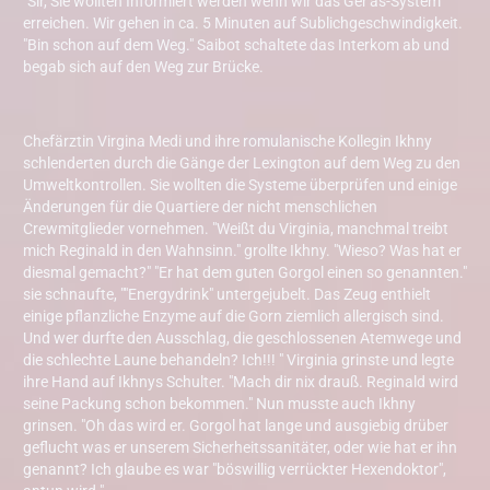
"Sir, Sie wollten Informiert werden wenn wir das Ger'as-System
erreichen. Wir gehen in ca. 5 Minuten auf Sublichgeschwindigkeit.
"Bin schon auf dem Weg." Saibot schaltete das Interkom ab und
begab sich auf den Weg zur Brücke.
Chefärztin Virgina Medi und ihre romulanische Kollegin Ikhny
schlenderten durch die Gänge der Lexington auf dem Weg zu den
Umweltkontrollen. Sie wollten die Systeme überprüfen und einige
Änderungen für die Quartiere der nicht menschlichen
Crewmitglieder vornehmen. "Weißt du Virginia, manchmal treibt
mich Reginald in den Wahnsinn." grollte Ikhny. "Wieso? Was hat er
diesmal gemacht?" "Er hat dem guten Gorgol einen so genannten."
sie schnaufte, ""Energydrink" untergejubelt. Das Zeug enthielt
einige pflanzliche Enzyme auf die Gorn ziemlich allergisch sind.
Und wer durfte den Ausschlag, die geschlossenen Atemwege und
die schlechte Laune behandeln? Ich!!! " Virginia grinste und legte
ihre Hand auf Ikhnys Schulter. "Mach dir nix drauß. Reginald wird
seine Packung schon bekommen." Nun musste auch Ikhny
grinsen. "Oh das wird er. Gorgol hat lange und ausgiebig drüber
geflucht was er unserem Sicherheitssanitäter, oder wie hat er ihn
genannt? Ich glaube es war "böswillig verrückter Hexendoktor",