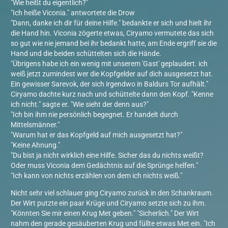
"Wie heißt du eigentlich?"
"Ich heiße Viconia." antwortete die Drow
"Dann, danke ich dir für deine Hilfe." bedankte er sich und hielt ihr
die Hand hin. Viconia zögerte etwas, Ciryamo vermutete das sich
so gut wie nie jemand bei ihr bedankt hatte, am Ende ergriff sie die
Hand und die beiden schüttelten sich die Hände.
"Übrigens habe ich ein wenig mit unserem 'Gast' geplaudert. ich
weiß jetzt zumindest wer die Kopfgelder auf dich ausgesetzt hat.
Ein gewisser Sarevok, der sich irgendwo in Baldurs Tor aufhält."
Ciryamo dachte kurz nach und schüttelte dann den Kopf. "Kenne
ich nicht." sagte er. "Wie sieht der denn aus?"
"Ich bin ihm nie persönlich begegnet. Er handelt durch
Mittelsmänner."
"Warum hat er das Kopfgeld auf mich ausgesetzt hat?"
"Keine Ahnung."
"Du bist ja nicht wirklich eine Hilfe. Sicher das du nichts weißt?
Oder muss Viconia dem Gedächtnis auf die Sprünge helfen."
"Ich kann von nichts erzählen von dem ich nichts weiß."
Nicht sehr viel schlauer ging Ciryamo zurück in den Schankraum.
Der Wirt putzte ein paar Krüge und Ciryamo setzte sich zu ihm.
"Könnten Sie mir einen Krug Met geben." "Sicherlich." Der Wirt
nahm den gerade gesäuberten Krug und füllte etwas Met ein. "Ich