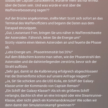
Sobald der Captain zurückkehrte, würde er mehr als nur erfreut
über die Daten sein. Und was würde er erst über die
Waffenverbesserung sagen??
Auf der Brücke angekommen, stellte Matt Scott sich sofort an das
Terminal des Waffenoffiziers und begann die Daten aus dem
Datapad einzutippen.
„Gut, Leutantant Fren, bringen Sie uns näher in Waffenreichweite
der Asteroiden. Fähnrich, leiten Sie die Energie um!“
Scotty visierte einen kleinen Asteroiden an und feuerte die Phaser
ab.
„Leite Energie um...Phaserintensität bei 20%!“
Auf dem Bildschirm konnte man sehen, wie der Phaserstrahl den
Asteroiden und die dahinterliegenden zerstörte, bevor sich der
Strahl auflöste.
„Sehr gut, damit ist die Kalibrierung erfolgreich abgeschlossen!
Hat die Sternenflotte schon auf unsere Anfrage reagiert?“
„Ja, Sir! Sie schicken uns die USS Kolia, ein Schiff der Galaxy-
Klasse unter der Kommando von Captain Reman!“
„Ein Schiff der Galaxy-Klasse?! Als ich ein größeres Schiff
verlangte, dachte ich eher an eine Intrepid oder eine Steamrunner-
Klasse, aber nicht gleich ein Kommandokreuzer! Wie sollen wir
denn damit den Simulationskampf gewinnen?!“