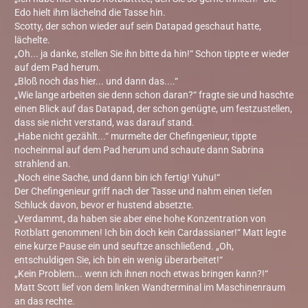
Edo hielt ihm lächelnd die Tasse hin.
Scotty, der schon wieder auf sein Datapad geschaut hatte,
lächelte.
„Oh... ja danke, stellen Sie ihn bitte da hin!“ Schon tippte er wieder
auf dem Pad herum.
„Bloß noch das hier... und dann das....“
„Wie lange arbeiten sie denn schon daran?“ fragte sie und haschte
einen Blick auf das Datapad, der schon genügte, um festzustellen,
dass sie nicht verstand, was darauf stand.
„Habe nicht gezählt...“ murmelte der Chefingenieur, tippte
nocheinmal auf dem Pad herum und schaute dann Sabrina
strahlend an.
„Noch eine Sache, und dann bin ich fertig! Yuhu!“
Der Chefingenieur griff nach der Tasse und nahm einen tiefen
Schluck davon, bevor er hustend absetzte.
„Verdammt, da haben sie aber eine hohe Konzentration von
Rotblatt genommen! Ich bin doch kein Cardassianer!“ Matt legte
eine kurze Pause ein und seuftze anschließend. „Oh,
entschuldigen Sie, ich bin ein wenig überarbeitet!“
„Kein Problem... wenn ich ihnen noch etwas bringen kann?!“
Matt Scott lief von dem linken Wandterminal im Maschinenraum
an das rechte.