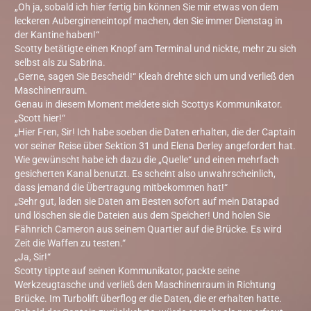
„Oh ja, sobald ich hier fertig bin können Sie mir etwas von dem
leckeren Aubergineneintopf machen, den Sie immer Dienstag in
der Kantine haben!“
Scotty betätigte einen Knopf am Terminal und nickte, mehr zu sich
selbst als zu Sabrina.
„Gerne, sagen Sie Bescheid!“ Kleah drehte sich um und verließ den
Maschinenraum.
Genau in diesem Moment meldete sich Scottys Kommunikator.
„Scott hier!“
„Hier Fren, Sir! Ich habe soeben die Daten erhalten, die der Captain
vor seiner Reise über Sektion 31 und Elena Derley angefordert hat.
Wie gewünscht habe ich dazu die „Quelle“ und einen mehrfach
gesicherten Kanal benutzt. Es scheint also unwahrscheinlich,
dass jemand die Übertragung mitbekommen hat!“
„Sehr gut, laden sie Daten am Besten sofort auf mein Datapad
und löschen sie die Dateien aus dem Speicher! Und holen Sie
Fähnrich Cameron aus seinem Quartier auf die Brücke. Es wird
Zeit die Waffen zu testen.“
„Ja, Sir!“
Scotty tippte auf seinen Kommunikator, packte seine
Werkzeugtasche und verließ den Maschinenraum in Richtung
Brücke. Im Turbolift überflog er die Daten, die er erhalten hatte.