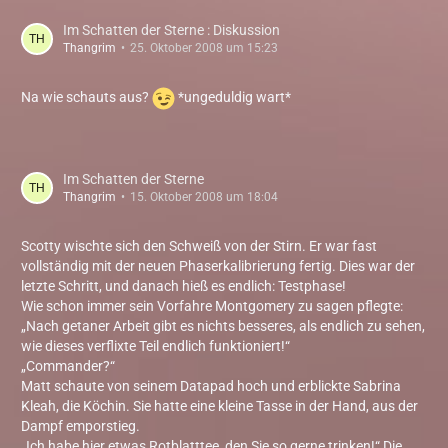
Im Schatten der Sterne : Diskussion
Thangrim
25. Oktober 2008 um 15:23
Na wie schauts aus?
*ungeduldig wart*
Im Schatten der Sterne
Thangrim
15. Oktober 2008 um 18:04
Scotty wischte sich den Schweiß von der Stirn. Er war fast
vollständig mit der neuen Phaserkalibrierung fertig. Dies war der
letzte Schritt, und danach hieß es endlich: Testphase!
Wie schon immer sein Vorfahre Montgomery zu sagen pflegte:
„Nach getaner Arbeit gibt es nichts besseres, als endlich zu sehen,
wie dieses verflixte Teil endlich funktioniert!“
„Commander?“
Matt schaute von seinem Datapad hoch und erblickte Sabrina
Kleah, die Köchin. Sie hatte eine kleine Tasse in der Hand, aus der
Dampf emporstieg.
„Ich habe hier etwas Rotblatttee, den Sie so gerne trinken!“ Die