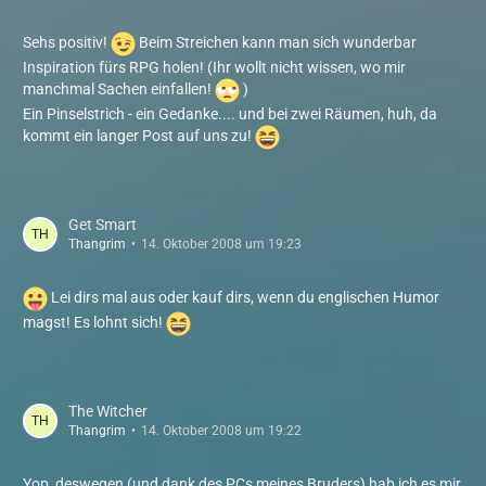
Sehs positiv!
Beim Streichen kann man sich wunderbar
Inspiration fürs RPG holen! (Ihr wollt nicht wissen, wo mir
manchmal Sachen einfallen!
)
Ein Pinselstrich - ein Gedanke.... und bei zwei Räumen, huh, da
kommt ein langer Post auf uns zu!
Get Smart
Thangrim
14. Oktober 2008 um 19:23
Lei dirs mal aus oder kauf dirs, wenn du englischen Humor
magst! Es lohnt sich!
The Witcher
Thangrim
14. Oktober 2008 um 19:22
Yop, deswegen (und dank des PCs meines Bruders) hab ich es mir