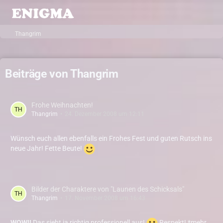
Thangrim
Beiträge von Thangrim
Frohe Weihnachten!
Thangrim
24. Dezember 2008 um 12:11
Wünsch euch allen ebenfalls ein Frohes Fest und guten Rutsch ins
neue Jahr! Fette Beute!
Bilder der Charaktere von "Launen des Schicksals"
Thangrim
17. November 2008 um 16:43
WOW!!
Das sieht ja richtig professionell aus!
Respekt! *mehr