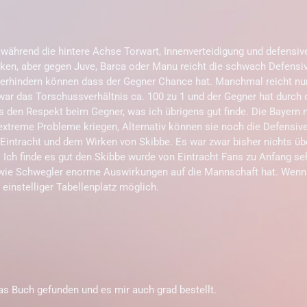
e, während die hintere Achse Torwart, Innenverteidigung und defensiv
ken, aber gegen Juve, Barca oder Manu reicht die schwach Defensi
 verhindern können dass der Gegner Chance hat. Manchmal reicht nu
da war das Torschussverhältnis ca. 100 zu 1 und der Gegner hat durc
 den Respekt beim Gegner, was ich übrigens gut finde. Die Bayern 
xtreme Probleme kriegen, Alternativ können sie noch die Defensive
 Eintracht und dem Wirken von Skibbe. Es war zwar bisher nichts üb
Ich finde es gut den Skibbe wurde von Eintracht Fans zu Anfang sehr
 wie Schwegler enorme Auswirkungen auf die Mannschaft hat. Wenn 
 einstelliger Tabellenplatz möglich.
s Buch gefunden und es mir auch grad bestellt.