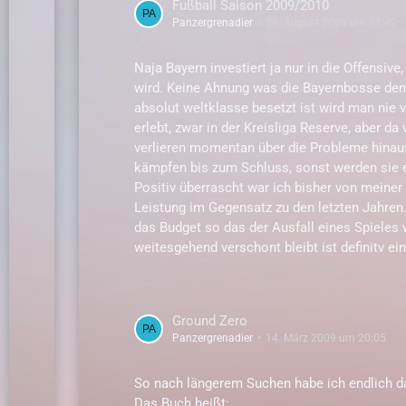
Fußball Saison 2009/2010
Panzergrenadier
29. August 2009 um 11:42
Naja Bayern investiert ja nur in die Offensiv
wird. Keine Ahnung was die Bayernbosse den
absolut weltklasse besetzt ist wird man nie
erlebt, zwar in der Kreisliga Reserve, aber 
verlieren momentan über die Probleme hinaus
kämpfen bis zum Schluss, sonst werden sie e
Positiv überrascht war ich bisher von meiner
Leistung im Gegensatz zu den letzten Jahren. 
das Budget so das der Ausfall eines Spieles
weitesgehend verschont bleibt ist definitv ein
Ground Zero
Panzergrenadier
14. März 2009 um 20:05
So nach längerem Suchen habe ich endlich da
Das Buch heißt: