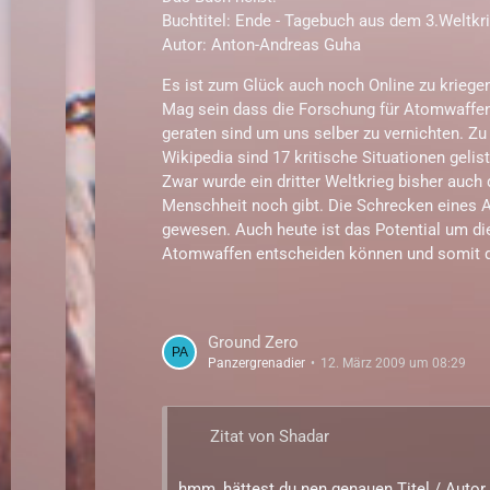
Buchtitel: Ende - Tagebuch aus dem 3.Weltkr
Autor: Anton-Andreas Guha
Es ist zum Glück auch noch Online zu kriegen
Mag sein dass die Forschung für Atomwaffen
geraten sind um uns selber zu vernichten. Zu
Wikipedia sind 17 kritische Situationen gelis
Zwar wurde ein dritter Weltkrieg bisher auch
Menschheit noch gibt. Die Schrecken eines 
gewesen. Auch heute ist das Potential um d
Atomwaffen entscheiden können und somit d
Ground Zero
Panzergrenadier
12. März 2009 um 08:29
Zitat von Shadar
hmm, hättest du nen genauen Titel / Auto