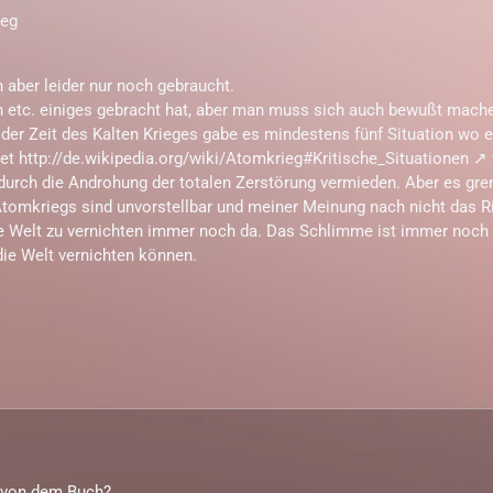
ieg
 aber leider nur noch gebraucht.
 etc. einiges gebracht hat, aber man muss sich auch bewußt mache
 der Zeit des Kalten Krieges gabe es mindestens fünf Situation wo e
tet
http://de.wikipedia.org/wiki/Atomkrieg#Kritische_Situationen
 durch die Androhung der totalen Zerstörung vermieden. Aber es gre
Atomkriegs sind unvorstellbar und meiner Meinung nach nicht das 
ie Welt zu vernichten immer noch da. Das Schlimme ist immer noch
ie Welt vernichten können.
r von dem Buch?