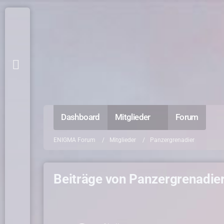
Dashboard
Mitglieder
Forum
ENIGMA Forum
Mitglieder
Panzergrenadier
Beiträge von Panzergrenadie