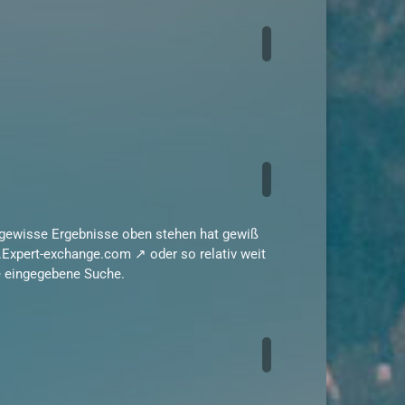
 gewisse Ergebnisse oben stehen hat gewiß
.Expert-exchange.com
oder so relativ weit
ie eingegebene Suche.