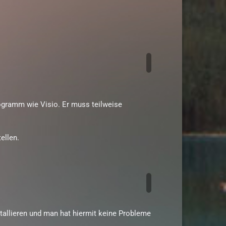
rogramm wie Visio. Er muss teilweise
ellen.
nstallieren und man hat hiermit keine Probleme