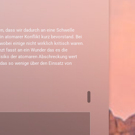
n, dass wir dadurch an eine Schwelle
in atomarer Konflikt kurz bevorstand. Bei
wobei einige nicht wirklich kritisch waren.
nzt fasst an ein Wunder das es die
Risiko der atomaren Abschreckung wert
 das so wenige über den Einsatz von