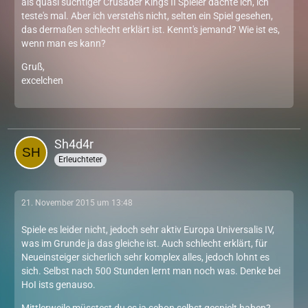
als quasi süchtiger Crusader Kings II Spieler dachte ich, ich
teste's mal. Aber ich versteh's nicht, selten ein Spiel gesehen,
das dermaßen schlecht erklärt ist. Kennt's jemand? Wie ist es,
wenn man es kann?
Gruß,
excelchen
Sh4d4r
Erleuchteter
21. November 2015 um 13:48
Spiele es leider nicht, jedoch sehr aktiv Europa Universalis IV,
was im Grunde ja das gleiche ist. Auch schlecht erklärt, für
Neueinsteiger sicherlich sehr komplex alles, jedoch lohnt es
sich. Selbst nach 500 Stunden lernt man noch was. Denke bei
HoI ists genauso.
Mittlerweile müsstest du es ja schon selbst gespielt haben?