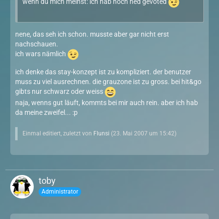
wenn du mich meinst: ich hab noch ned gevoted
nene, das seh ich schon. musste aber gar nicht erst
nachschauen.
ich wars nämlich
ich denke das stay-konzept ist zu kompliziert. der benutzer
muss zu viel ausrechnen. die grauzone ist zu gross. bei hit&go
gibts nur schwarz oder weiss
naja, wenns gut läuft, kommts bei mir auch rein. aber ich hab
da meine zweifel... :p
Einmal editiert, zuletzt von
Flunsi
(
23. Mai 2007 um 15:42
)
toby
Administrator