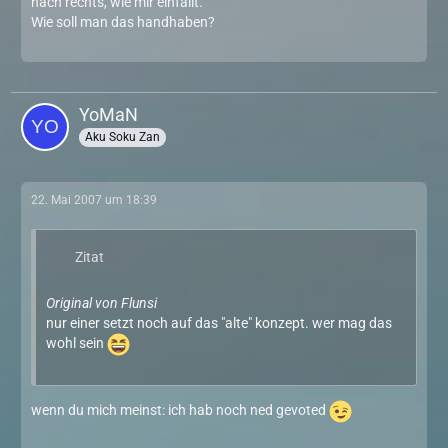
nach rechts, wie mir einfällt.
Wie soll man das handhaben?
YoMaN
Aku Soku Zan
22. Mai 2007 um 18:39
Zitat
Original von Flunsi
nur einer setzt noch auf das "alte" konzept. wer mag das
wohl sein
wenn du mich meinst: ich hab noch ned gevoted