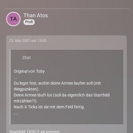
Than Atos
Profi
22. Mai 2007 um 13:05
Zitat
Original von Toby
...
Du legst fest, wohin deine Armee laufen soll (mit
Wegpunkten).
Deine Armee läuft los (soll da eigentlich das Startfeld
mitzählen?!).
Nach X Ticks ist sie mit dem Feld fertig.
....
Startfeld: ÜQD/2 ab losrenn.