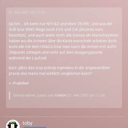
21. Mai 2007 um 11:53
tja hm .. ich kenn nur NH1&2 und eben TR/RR , und aus der
Scifi bzw WW2 Riege noch EVO und CiA (letzeres nurn
bisschen). und auch wenn nicht alle Games ein Marschsystem
haben wo die Armeen über die Karte watscheln arbeiten doch
wohl alle mit dem Hit&Go bzw man kann die Armee erst aufm
Zielpunkt zerlegen und nicht auf dem Ausgangspunkt
während der Laufzeit.
kurz: gibts das stay-prinzip irgendwo in der angewandten
praxis das mans mal wirklich vergleichen kann?
<- Praktiker
Einmal editiert, zuletzt von
YoMaN
(
21. Mai 2007 um 11:54
)
toby