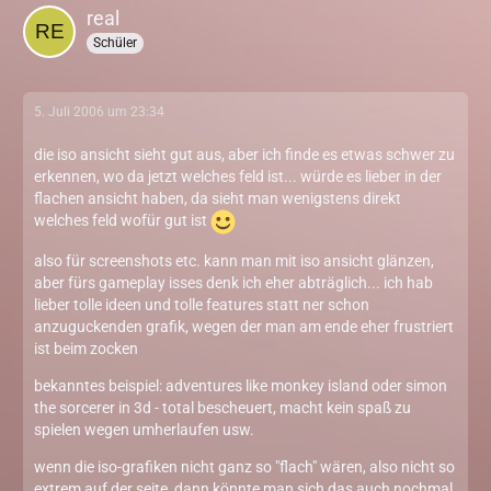
real
Schüler
5. Juli 2006 um 23:34
die iso ansicht sieht gut aus, aber ich finde es etwas schwer zu
erkennen, wo da jetzt welches feld ist... würde es lieber in der
flachen ansicht haben, da sieht man wenigstens direkt
welches feld wofür gut ist
also für screenshots etc. kann man mit iso ansicht glänzen,
aber fürs gameplay isses denk ich eher abträglich... ich hab
lieber tolle ideen und tolle features statt ner schon
anzuguckenden grafik, wegen der man am ende eher frustriert
ist beim zocken
bekanntes beispiel: adventures like monkey island oder simon
the sorcerer in 3d - total bescheuert, macht kein spaß zu
spielen wegen umherlaufen usw.
wenn die iso-grafiken nicht ganz so "flach" wären, also nicht so
extrem auf der seite, dann könnte man sich das auch nochmal