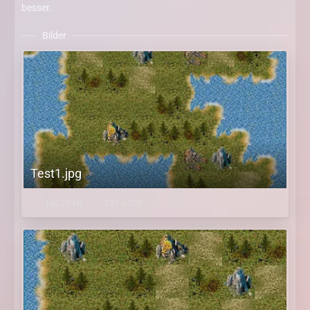
besser.
Bilder
Test1.jpg
166,29 kB
539 × 428