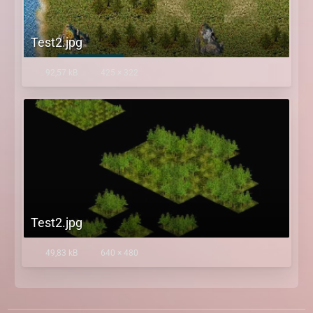
Test2.jpg
92,57 kB
425 × 322
Test2.jpg
49,83 kB
640 × 480