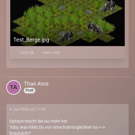
Test_Berge.jpg
75,52 kB
640 × 418
Than Atos
Profi
9. Juli 2006 um 11:34
Optisch macht die Iso mehr her.
Toby, was hälst Du von Umschaltmöglichkeit Iso <->
Draufsicht?