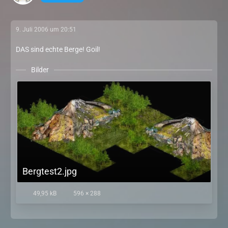
9. Juli 2006 um 20:51
DAS sind echte Berge! Goil!
Bilder
Bergtest2.jpg
49,95 kB
596 × 288