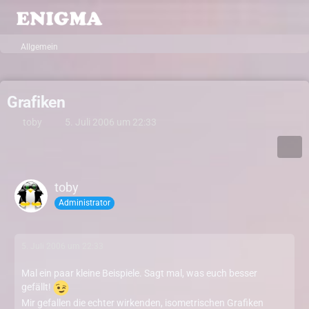
Allgemein
Grafiken
toby
5. Juli 2006 um 22:33
toby
Administrator
5. Juli 2006 um 22:33
Mal ein paar kleine Beispiele. Sagt mal, was euch besser
gefällt!
Mir gefallen die echter wirkenden, isometrischen Grafiken