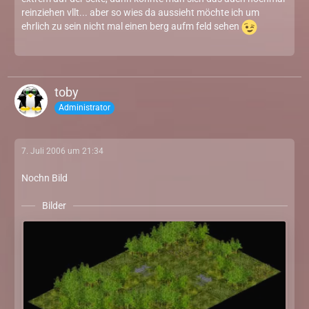
reinziehen vllt... aber so wies da aussieht möchte ich um
ehrlich zu sein nicht mal einen berg aufm feld sehen
toby
Administrator
7. Juli 2006 um 21:34
Nochn Bild
Bilder