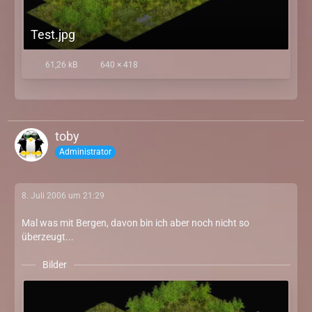
Test.jpg
61,26 kB
640 × 418
toby
Administrator
8. Juli 2006 um 21:29
Mal was mit Bergen, davon bin ich aber noch nicht so
überzeugt...
Bilder