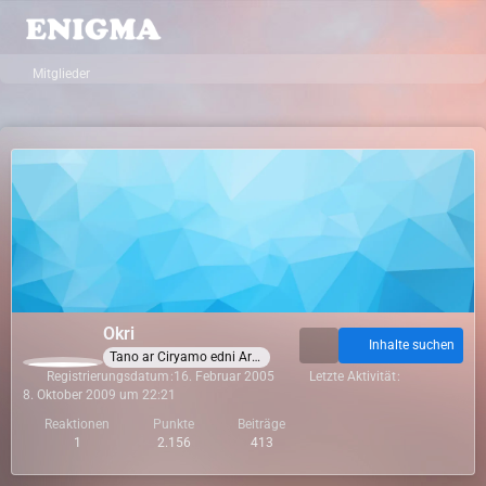
Mitglieder
Okri
Inhalte suchen
Tano ar Ciryamo edni Arda i Casar
Registrierungsdatum
16. Februar 2005
Letzte Aktivität
8. Oktober 2009 um 22:21
Reaktionen
Punkte
Beiträge
1
2.156
413