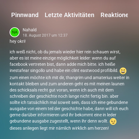
Pinnwand
Letzte Aktivitäten
Reaktionen
Nahald
18. August 2017 um 12:37
hey okri!
ich weiß nicht, ob du jemals wieder hier rein schauen wirst,
aber es ist meine einzige möglichkeit leider: wenn du auf
facebook vertreten bist, dann adde mich bitte. ich heiße
inestafear singollo und habe ein clint eastwood profilbild.
zum einen möchte ich mit dir, thangrim und amaterius weiter in
kontakt bleiben und zum anderen geht es mit meinen launen
des schicksals recht gut voran, wenn ich auch mit dem
schreiben der geschichte noch lange nicht fertig bin. aber
sollte ich tatsächlich mal soweit sein, dass ich eine gebundene
ausgabe von einem teil der geschichte habe, dann will ich euch
gerne darüber informieren und ihr bekommt eine in leder
gebundene ausgabe zugestellt, wenn ihr denn wollt.
dieses anliegen liegt mir nämlich wirklich am herzen!