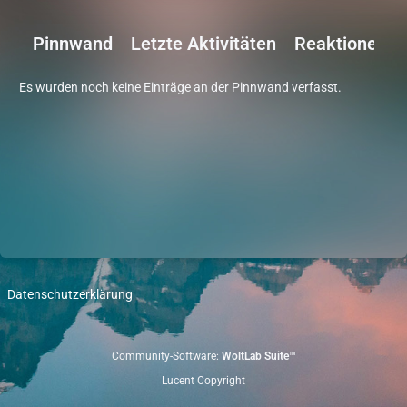
Pinnwand
Letzte Aktivitäten
Reaktionen
Es wurden noch keine Einträge an der Pinnwand verfasst.
Datenschutzerklärung
Community-Software:
WoltLab Suite™
Lucent Copyright