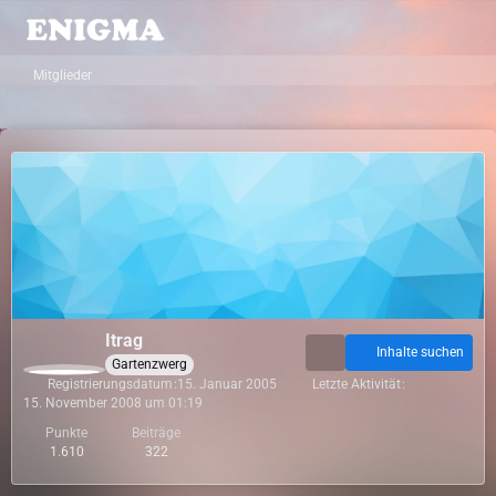
Mitglieder
Itrag
Inhalte suchen
Gartenzwerg
Registrierungsdatum
15. Januar 2005
Letzte Aktivität
15. November 2008 um 01:19
Punkte
Beiträge
1.610
322