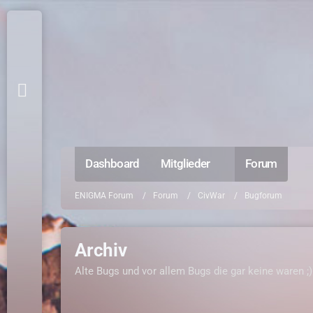
Dashboard
Mitglieder
Forum
ENIGMA Forum
Forum
CivWar
Bugforum
Archiv
Alte Bugs und vor allem Bugs die gar keine waren ;)