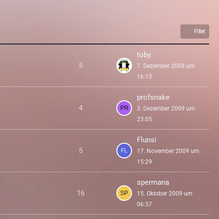
Filter
toby
5
7. Dezember 2009 um
16:15
profsnake
4
3. Dezember 2009 um
23:05
Flunsi
5
17. November 2009 um
15:29
spermana
16
15. Oktober 2009 um
06:57