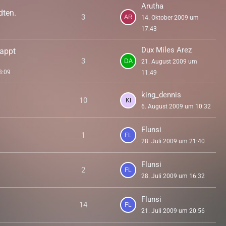
Arutha
dten.
3
14. Oktober 2009 um
17:43
Dux Miles Arez
lappt
3
21. August 2009 um
8:09
11:49
king_dennis
10
6. August 2009 um 10:32
Flunsi
1
28. Juli 2009 um 21:40
Flunsi
2
28. Juli 2009 um 16:32
Flunsi
14
21. Juli 2009 um 20:56