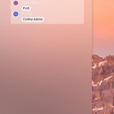
Than Atos
Profi
Flunsi
CivWar-Admin