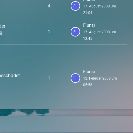
4
17. August 2008 um
21:04
Flunsi
der
1
ng
17. August 2008 um
12:45
Flunsi
beschadet
1
12. Februar 2008 um
05:58